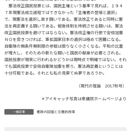
憲法改正国民投票とは、国民主権という基準で見れば、１９４
７年現憲法成立過程ではできなかった「主権者の登場と選択」
で、現憲法を選択し直す闘いである。憲法改正であると同時に憲
法を再定義する闘いである。戦後体制を持続させる闘いは、憲法
改正国民投票を避けてはならない。憲法改正権の行使で安倍加憲
ＮＯを突きつければ、軍拡国家日本の選択は極めて困難になる。
自衛隊の無条件無制限の参戦は限りなく小さくなる。平和の比重
が増大し、そのための新たな闘いと国民の献身が必要とされる。
国民投票が現実に行われるかどうかは現時点で明確ではない。それ
でも国民投票で安倍自衛隊加憲を葬り、憲法再定義ということは
十分可能である。それとも私の見果てぬ夢であろうか。
（現代の理論 2017秋号）
＊アイキャッチ写真は衆議院ホームページより
憲政の回復と立憲的改革
一般記事