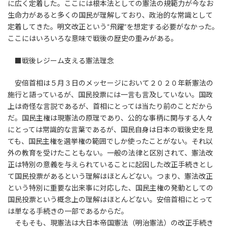
に広く定着した。ここには根本法としての憲法の規範力が今なお
生命力があると多くの国民が理解しており、政治的な常識として
定着してきた。明文改正という“飛躍”を想定する必要がなかった。
ここにはいろいろな意味で戦後の歴史の重みがある。
■戦後レジーム支える憲法理念
安倍首相は５月３日のメッセージにおいて２０２０年新憲法の
施行と語っているが、国民投票には一言も言及していない。国政
上は奇怪な言説であるが、首相にとっては当たり前のことだから
だ。国民主権は現憲法の原理であり、公的な事柄に関与する人々
にとっては常識的な言葉であるが、国民自身は日本の戦後史を見
ても、国民主権を選挙権の範囲でしか使ったことがない。それ以
外の教育を受けたこともない。一般の法律と区別されて、憲法改
正は特別の意義を与えられていることに起因した改正手続きとし
て国民投票があるという理解はほとんどない。つまり、憲法改正
という特別に重要な出来事に対応した、国民主権の発動としての
国民投票という概念上の理解はほとんどない。安倍首相にとって
は単なる手続きの一部であるからだ。
そもそも、現憲法は大日本帝国憲法（明治憲法）の改正手続き