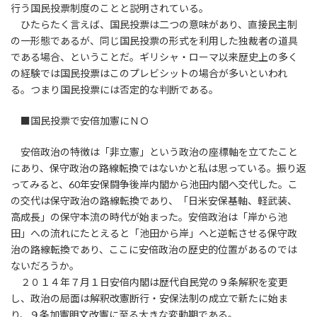
行う国民投票制度のことと説明されている。
ひたらたく言えば、国民投票は二つの意味があり、直接民主制
の一形態であるが、同じ国民投票の形式を利用した独裁者の道具
である場合、ということだ。ギリシャ・ローマ以来歴史上の多く
の経験では国民投票はこのプレビシットの場合が多いといわれ
る。つまり国民投票には否定的な判断である。
■国民投票で安倍加憲にＮＯ
安倍政治の特徴は「非立憲」という政治の座標軸を立てたこと
にあり、保守政治の路線転換ではないかと私は思っている。振り返
ってみると、60年安保闘争後岸内閣から池田内閣へ交代した。こ
の交代は保守政治の路線転換であり、「日米安保基軸、軽武装、
高成長」の保守本流の時代が始まった。安倍政治は「岸から池
田」への流れにたとえると「池田から岸」へと逆転させる保守政
治の路線転換であり、ここに安倍政治の歴史的位置があるのでは
ないだろうか。
２０１４年７月１日安倍内閣は歴代自民党の９条解釈を変更
し、政治の局面は解釈改憲断行・安保法制の成立で新たに始ま
り、９条加憲明文改憲に至る大きな変動期である。