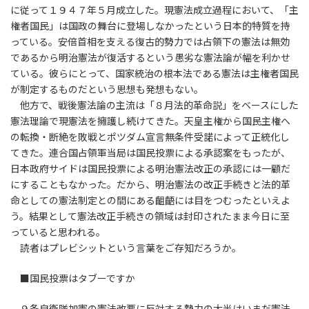
に従って１９４７年５月成立した。現憲法成立過程において、「主
権者国民」は国政の舞台に登場しなかったという日本的特質を持
っている。安倍首相を支える復古的勢力では占領下の憲法は無効
であるから明治憲法が復活するという愚劣な憲法論が幅を利かせ
ている。彼らにとって、国家統治の根本法である憲法は主権者国民
が制定するものだという思想も発想もない。
他方で、戦後憲法論の主流は「８月法的革命説」をベースにした
憲法理論で現憲法を擁護し続けてきた。天皇主権から国民主権へ
の転換・断絶を敗戦とポツダム宣言無条件受諾によって正統化し
てきた。連合国占領軍当局は国民投票による承認案をもったが、
日本政府サイドは国民投票による明治憲法改正の承認には一顧だ
にすることもなかった。だから、明治憲法の改正手続きと法的革
命としての憲法制定との間にある齟齬には目をつむったといえよ
う。結果として憲法改正手続きの領域は封印されたまま今日に至
っていると思われる。
読者はプレビシットという言葉をご存知だろうか。
■国民投票はタブーですか
９条自衛隊加憲の憲法改悪に反対する勢力の大半はいまだ憲法