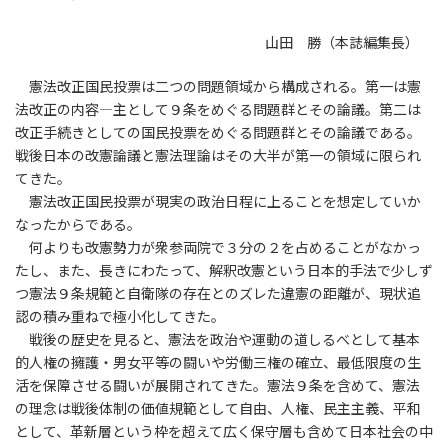
山田 勝（本誌編集長）
憲法改正国民投票は二つの問題領域から構成される。第一は憲
法改正の内容―主として９条をめぐる問題群とその論議。第二は
改正手続きとしての国民投票をめぐる問題群とその論議である。
戦後日本の改憲論議と憲法理論はその大半が第一の領域に限られ
てきた。
憲法改正国民投票が現実の政治日程に上ることを想定していか
なったからである。
何よりも改憲勢力が衆参両院で３分の２を占めることがなかっ
たし、また、長きにわたって、解釈改憲という日本的手法で少しず
つ憲法９条規範と自衛隊の存在とのズレた違憲の距離が、現状追
認の積み重ねで極小化してきた。
戦後の歴史を見ると、憲法を政治や運動の道しるべとして基本
的人権の擁護・男女平等の闘いや労働三権の確立、最低限度の生
活を保障させる闘いが展開されてきた。憲法９条を含めて、憲法
の理念は戦後体制の価値規範として自由、人権、民主主義、平和
として、革新層という枠を超えて広く保守層も含めて日本社会の中