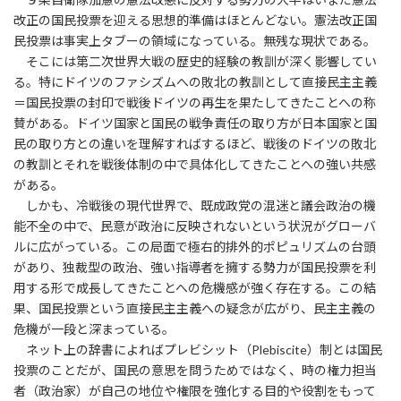
改正の国民投票を迎える思想的準備はほとんどない。憲法改正国
民投票は事実上タブーの領域になっている。無残な現状である。
そこには第二次世界大戦の歴史的経験の教訓が深く影響してい
る。特にドイツのファシズムへの敗北の教訓として直接民主主義
＝国民投票の封印で戦後ドイツの再生を果たしてきたことへの称
賛がある。ドイツ国家と国民の戦争責任の取り方が日本国家と国
民の取り方との違いを理解すればするほど、戦後のドイツの敗北
の教訓とそれを戦後体制の中で具体化してきたことへの強い共感
がある。
しかも、冷戦後の現代世界で、既成政党の混迷と議会政治の機
能不全の中で、民意が政治に反映されないという状況がグローバ
ルに広がっている。この局面で極右的排外的ポピュリズムの台頭
があり、独裁型の政治、強い指導者を擁する勢力が国民投票を利
用する形で成長してきたことへの危機感が強く存在する。この結
果、国民投票という直接民主主義への疑念が広がり、民主主義の
危機が一段と深まっている。
ネット上の辞書によればプレビシット（Plebiscite）制とは国民
投票のことだが、国民の意思を問うためではなく、時の権力担当
者（政治家）が自己の地位や権限を強化する目的や役割をもって