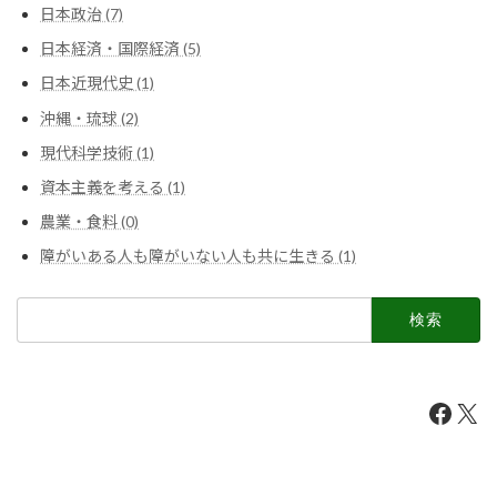
日本政治 (7)
日本経済・国際経済 (5)
日本近現代史 (1)
沖縄・琉球 (2)
現代科学技術 (1)
資本主義を考える (1)
農業・食料 (0)
障がいある人も障がいない人も共に生きる (1)
検
索:
Faceb
X