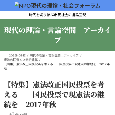
コ
ナ
ン
ビ
テ
ゲ
時代を切り結ぶ市民社会の言論空間
ン
ー
ツ
シ
現代の理論・言論空間 アーカイ
へ
ョ
ス
ン
ブ
キ
に
ッ
移
プ
動
2026HOME
現代の理論・言論空間 アーカイブ
憲政の回復と立憲的改革
【特集】憲法改正国民投票を考える 国民投票で現憲法の継続を 2017年
秋
【特集】憲法改正国民投票を考
える 国民投票で現憲法の継
続を 2017年秋
5月 31, 2026