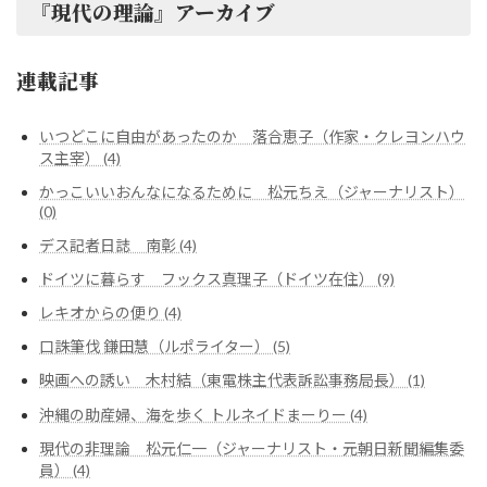
『現代の理論』アーカイブ
連載記事
いつどこに自由があったのか 落合恵子（作家・クレヨンハウ
ス主宰） (4)
かっこいいおんなになるために 松元ちえ（ジャーナリスト）
(0)
デス記者日誌 南彰 (4)
ドイツに暮らす フックス真理子（ドイツ在住） (9)
レキオからの便り (4)
口誅筆伐 鎌田慧（ルポライター） (5)
映画への誘い 木村結（東電株主代表訴訟事務局長） (1)
沖縄の助産婦、海を歩く トルネイドまーりー (4)
現代の非理論 松元仁一（ジャーナリスト・元朝日新聞編集委
員） (4)