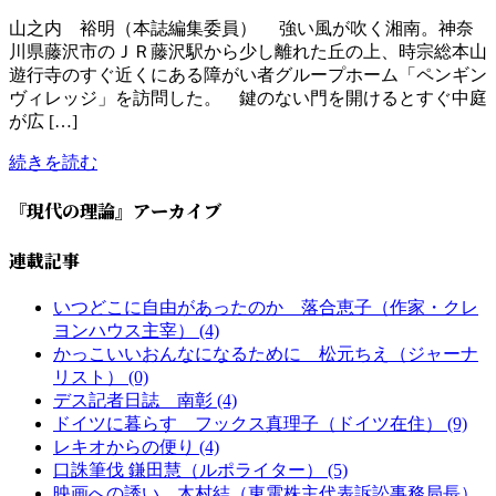
山之内 裕明（本誌編集委員） 強い風が吹く湘南。神奈
川県藤沢市のＪＲ藤沢駅から少し離れた丘の上、時宗総本山
遊行寺のすぐ近くにある障がい者グループホーム「ペンギン
ヴィレッジ」を訪問した。 鍵のない門を開けるとすぐ中庭
が広 […]
続きを読む
『現代の理論』アーカイブ
連載記事
いつどこに自由があったのか 落合恵子（作家・クレ
ヨンハウス主宰） (4)
かっこいいおんなになるために 松元ちえ（ジャーナ
リスト） (0)
デス記者日誌 南彰 (4)
ドイツに暮らす フックス真理子（ドイツ在住） (9)
レキオからの便り (4)
口誅筆伐 鎌田慧（ルポライター） (5)
映画への誘い 木村結（東電株主代表訴訟事務局長）