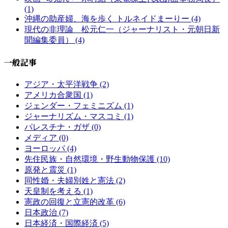
(1)
沖縄の助産婦、海を歩く トルネイドまーりー (4)
現代の非理論 松元仁一（ジャーナリスト・元朝日新
聞編集委員） (4)
一般記事
アジア・太平洋戦争 (2)
アメリカ合衆国 (1)
ジェンダー・フェミニズム (1)
ジャーナリズム・マスコミ (1)
パレスチナ・ガザ (0)
メディア (0)
ヨーロッパ (4)
先住民族・自然環境・野生動物保護 (10)
原発と震災 (1)
同性婚・夫婦別姓と憲法 (2)
天皇制を考える (1)
憲政の回復と立憲的改革 (6)
日本政治 (7)
日本経済・国際経済 (5)