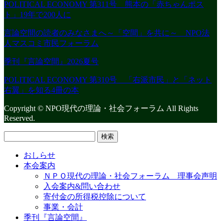
POLITICAL ECONOMY 第311号 熊本の「赤ちゃんポス
ト」19年で200人に
言論空間の読者のみなさまへ～「空間」を共に～ NPO法
人マスコミ市民フォーラム
季刊『言論空間』2026夏号
POLITICAL ECONOMY 第310号 「右派市民」と「ネット
右翼」を知る4冊の本
Copyright © NPO現代の理論・社会フォーラム All Rights
Reserved.
検
索:
おしらせ
本会案内
ＮＰＯ現代の理論・社会フォーラム 理事会声明
入会案内&問い合わせ
寄付金の所得税控除について
事業・会計
季刊『言論空間』