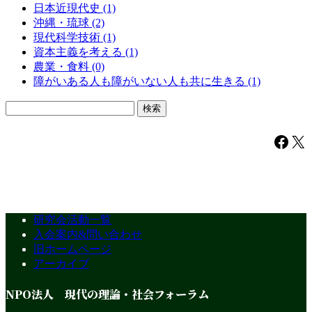
日本近現代史 (1)
沖縄・琉球 (2)
現代科学技術 (1)
資本主義を考える (1)
農業・食料 (0)
障がいある人も障がいない人も共に生きる (1)
検
索:
Facebook
X
研究会活動一覧
入会案内&問い合わせ
旧ホームページ
アーカイブ
NPO法人 現代の理論・社会フォーラム