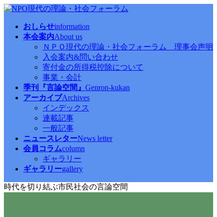
コ
ナ
ン
ビ
おしらせ
information
テ
ゲ
本会案内
About us
ン
ー
ＮＰＯ現代の理論・社会フォーラム 理事会声明
ツ
シ
入会案内&問い合わせ
へ
ョ
寄付金の所得税控除について
ス
ン
事業・会計
キ
に
季刊『言論空間』
Genron-kukan
ッ
移
アーカイブ
Archives
プ
動
インデックス
連載記事
一般記事
ニュースレター
News letter
会員コラム
column
ギャラリー
ギャラリー
gallery
時代を切り結ぶ市民社会の言論空間
現代の理論・言論空間 アーカイブ