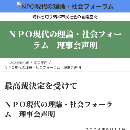
コ
ナ
ン
ビ
テ
ゲ
時代を切り結ぶ市民社会の言論空間
ン
ー
ツ
シ
ＮＰＯ現代の理論・社会フォー
へ
ョ
ス
ン
ラム 理事会声明
キ
に
ッ
移
プ
動
2026HOME
本会案内
ＮＰＯ現代の理論・社会フォーラム 理事会声明
最高裁決定を受けて
ＮＰＯ現代の理論・社会フォーラ
ム 理事会声明
２０２４年９月１１日