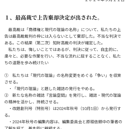
１、最高裁で上告棄却決定が出された。
最高裁は「商標権と現代の理論の名称」について、私たちの上
告は最高裁裁判の枠には入らないとして棄却した。不当な判決で
ある。この結果（第二次）知財高裁の判決が確定した。
私たちは、悔しいことではあるが、判決に従って、自主的に、
粛々と、必要な作業を行い、不当な流れに屈することなく、私た
ちの道筋を歩み続けたい
① 私たちは「現代の理論」の名称変更をめぐる「争い」を収束
させる。
・「現代の理論」と題した雑誌の発行をやめる。
② 新たな名称の雑誌『言論空間』を発行し、雑誌・現代の理論
の精神を活かし、持続させる。
・改題創刊号（特別号）は2024年秋号（10月1日）から発行す
る。
・2024年秋号の編集内容は、編集委員会と原稿依頼中の筆者の
了解を経て、基本的に継続する。