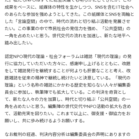
成果をベースに、紙媒体の特性を生かしつつ、SNSを含むIT社会へ
のあらたな参加を強めようとしてきた。この紙媒体とSNSを両軸と
した「言論空間」の中で、時代の流れと切り結ぶ活動を発展させ
たい。この事業の中で市民社会の発信力を強め、「公共空間」の
一角を占めたいと思う。世代交代の流れを加速し、新たな地平へ
踏み出したい。
認定NPO現代の理論・社会フォーラムは雑誌「現代の理論」の発
行に協力していただいた方々に、感謝申し上げるとともに、改題
をして雑誌発行を継続することが何よりも肝要なことと考え、改
題雑誌を従来の精神で継続し続けたいと決意している。「現代の
理論」という名称の雑誌にかかわる歴史を知らない人々が編集委
員会に参加し、執筆陣でも拡大している。この判決を奇貨とし
て、新たな人々の力を加算し、時代と切り結ぶ「公共空間」の一
角を占めたいと思う。編集陣の世代交代やNPO活動の拡大も含め
て、活動充実を図りたい。これまで以上に、御支援・御協力をお
願いし、共に歩み続けるようお願いする。
なお裁判の経過、判決内容分析は編集委員会の声明にありますの