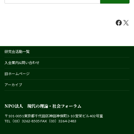
索:
Faceb
X
研究会活動一覧
入会案内&問い合わせ
旧ホームページ
アーカイブ
NPO法人 現代の理論・社会フォーラム
〒101-0051東京都千代田区神田神保町3-10 宝栄ビル402号室
TEL（03）3262-8505 FAX（03）3264-2483