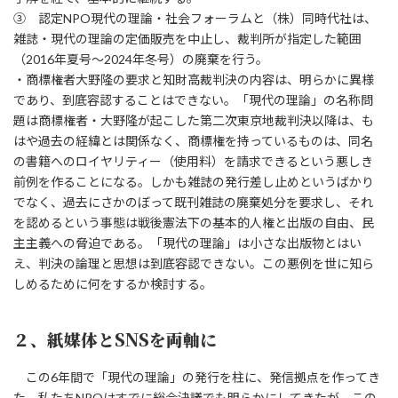
③ 認定NPO現代の理論・社会フォーラムと（株）同時代社は、
雑誌・現代の理論の定価販売を中止し、裁判所が指定した範囲
（2016年夏号～2024年冬号）の廃棄を行う。
・商標権者大野隆の要求と知財高裁判決の内容は、明らかに異様
であり、到底容認することはできない。「現代の理論」の名称問
題は商標権者・大野隆が起こした第二次東京地裁判決以降は、も
はや過去の経緯とは関係なく、商標権を持っているものは、同名
の書籍へのロイヤリティー（使用料）を請求できるという悪しき
前例を作ることになる。しかも雑誌の発行差し止めというばかり
でなく、過去にさかのぼって既刊雑誌の廃棄処分を要求し、それ
を認めるという事態は戦後憲法下の基本的人権と出版の自由、民
主主義への脅迫である。「現代の理論」は小さな出版物とはい
え、判決の論理と思想は到底容認できない。この悪例を世に知ら
しめるために何をするか検討する。
２、紙媒体とSNSを両軸に
この6年間で「現代の理論」の発行を柱に、発信拠点を作ってき
た。私たちNPOはすでに総会決議でも明らかにしてきたが、この