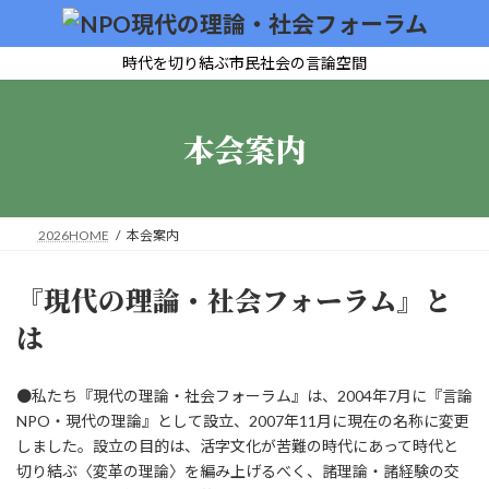
コ
ナ
ン
ビ
テ
ゲ
時代を切り結ぶ市民社会の言論空間
ン
ー
ツ
シ
へ
ョ
本会案内
ス
ン
キ
に
ッ
移
プ
動
2026HOME
本会案内
『現代の理論・社会フォーラム』と
は
●私たち『現代の理論・社会フォーラム』は、2004年7月に『言論
NPO・現代の理論』として設立、2007年11月に現在の名称に変更
しました。設立の目的は、活字文化が苦難の時代にあって時代と
切り結ぶ〈変革の理論〉を編み上げるべく、諸理論・諸経験の交