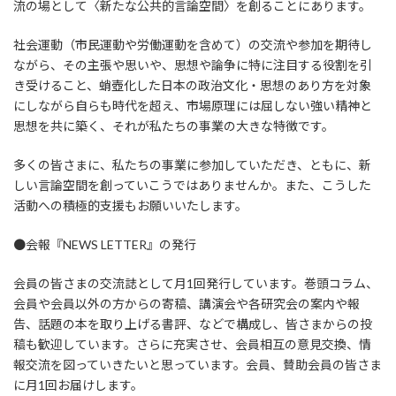
流の場として〈新たな公共的言論空間〉を創ることにあります。
社会運動（市民運動や労働運動を含めて）の交流や参加を期待し
ながら、その主張や思いや、思想や論争に特に注目する役割を引
き受けること、蛸壺化した日本の政治文化・思想のあり方を対象
にしながら自らも時代を超え、市場原理には屈しない強い精神と
思想を共に築く、それが私たちの事業の大きな特徴です。
多くの皆さまに、私たちの事業に参加していただき、ともに、新
しい言論空間を創っていこうではありませんか。また、こうした
活動への積極的支援もお願いいたします。
●会報『NEWS LETTER』の発行
会員の皆さまの交流誌として月1回発行しています。巻頭コラム、
会員や会員以外の方からの寄稿、講演会や各研究会の案内や報
告、話題の本を取り上げる書評、などで構成し、皆さまからの投
稿も歓迎しています。さらに充実させ、会員相互の意見交換、情
報交流を図っていきたいと思っています。会員、賛助会員の皆さま
に月1回お届けします。