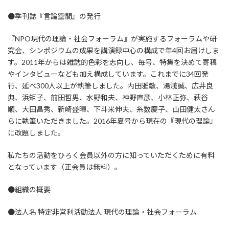
●季刊誌『言論空間』の発行
『NPO現代の理論・社会フォーラム』が実施するフォーラムや研
究会、シンポジウムの成果を講演録中心の構成で年4回お届けしま
す。2011年からは雑誌的色彩を志向し、毎号、特集を決めて寄稿
やインタビューなども加え構成しています。これまでに34回発
行、延べ300人以上が執筆しました。内田雅敏、湯浅誠、広井良
典、浜矩子、前田哲男、水野和夫、神野直彦、小林正弥、萩谷
順、大田昌秀、新崎盛暉、下斗米伸夫、糸数慶子、山田健太さん
らに執筆いただきました。2016年夏号から現在の『現代の理論』
に改題しました。
私たちの活動をひろく会員以外の方に知っていただくために有料
となっています（正会員は無料）。
●組織の概要
●法人名 特定非営利活動法人 現代の理論・社会フォーラム