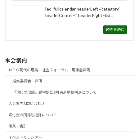
[eo_fullcalendar headerLeft='category'
headerCenter='' headerRight=&#...
続きを読む
本会案内
ＮＰＯ現代の理論・社会フォーラム 理事会声明
編集委員会・声明
『現代の理論』題字訴訟8月東京地裁判決について
入会案内&問い合わせ
寄付金の所得税控除について
事業・会計
イベントカレンダー