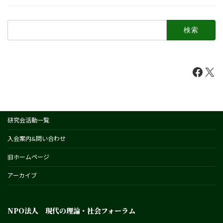
検
索:
Faceb
X
研究会活動一覧
入会案内&問い合わせ
旧ホームページ
アーカイブ
NPO法人 現代の理論・社会フォーラム