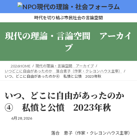
コ
ナ
ン
ビ
テ
ゲ
時代を切り結ぶ市民社会の言論空間
ン
ー
ツ
シ
現代の理論・言論空間 アーカイ
へ
ョ
ス
ン
ブ
キ
に
ッ
移
プ
動
2026HOME
現代の理論・言論空間 アーカイブ
いつどこに自由があったのか 落合恵子（作家・クレヨンハウス主宰）
いつ、どこに自由があったのか④ 私憤と公憤 2023年秋
いつ、どこに自由があったのか
④ 私憤と公憤 2023年秋
6月 28, 2026
落合 恵子（作家・クレヨンハウス主宰）