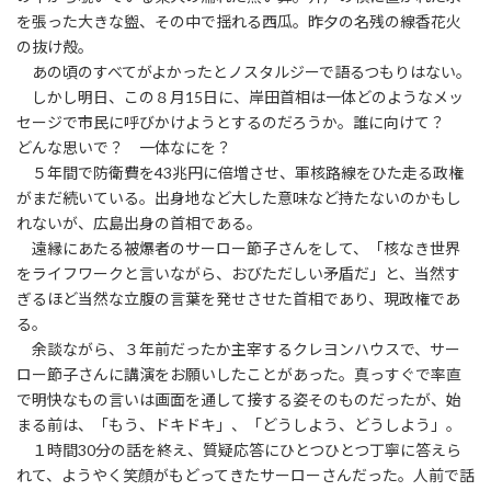
を張った大きな盥、その中で揺れる西瓜。昨夕の名残の線香花火
の抜け殻。
あの頃のすべてがよかったとノスタルジーで語るつもりはない。
しかし明日、この８月15日に、岸田首相は一体どのようなメッ
セージで市民に呼びかけようとするのだろうか。誰に向けて？
どんな思いで？ 一体なにを？
５年間で防衛費を43兆円に倍増させ、軍核路線をひた走る政権
がまだ続いている。出身地など大した意味など持たないのかもし
れないが、広島出身の首相である。
遠縁にあたる被爆者のサーロー節子さんをして、「核なき世界
をライフワークと言いながら、おびただしい矛盾だ」と、当然す
ぎるほど当然な立腹の言葉を発せさせた首相であり、現政権であ
る。
余談ながら、３年前だったか主宰するクレヨンハウスで、サー
ロー節子さんに講演をお願いしたことがあった。真っすぐで率直
で明快なもの言いは画面を通して接する姿そのものだったが、始
まる前は、「もう、ドキドキ」、「どうしよう、どうしよう」。
１時間30分の話を終え、質疑応答にひとつひとつ丁寧に答えら
れて、ようやく笑顔がもどってきたサーローさんだった。人前で話