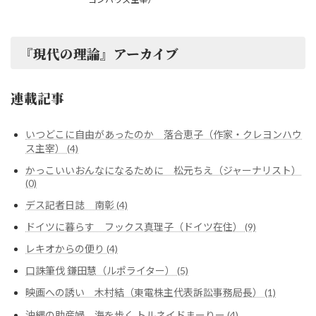
『現代の理論』アーカイブ
連載記事
いつどこに自由があったのか 落合恵子（作家・クレヨンハウ
ス主宰） (4)
かっこいいおんなになるために 松元ちえ（ジャーナリスト）
(0)
デス記者日誌 南彰 (4)
ドイツに暮らす フックス真理子（ドイツ在住） (9)
レキオからの便り (4)
口誅筆伐 鎌田慧（ルポライター） (5)
映画への誘い 木村結（東電株主代表訴訟事務局長） (1)
沖縄の助産婦、海を歩く トルネイドまーりー (4)