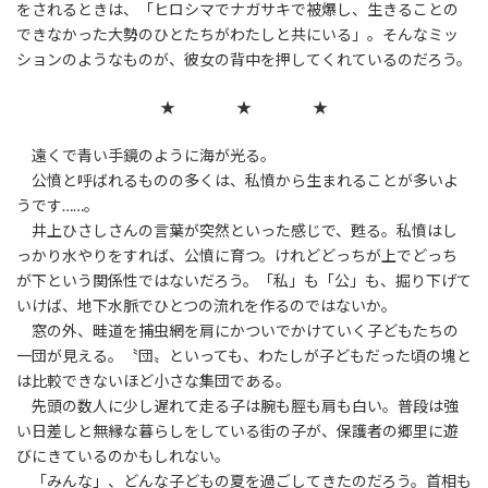
をされるときは、「ヒロシマでナガサキで被爆し、生きることの
できなかった大勢のひとたちがわたしと共にいる」。そんなミッ
ションのようなものが、彼女の背中を押してくれているのだろう。
★ ★ ★
遠くで青い手鏡のように海が光る。
公憤と呼ばれるものの多くは、私憤から生まれることが多いよ
うです……。
井上ひさしさんの言葉が突然といった感じで、甦る。私憤はし
っかり水やりをすれば、公憤に育つ。けれどどっちが上でどっち
が下という関係性ではないだろう。「私」も「公」も、掘り下げて
いけば、地下水脈でひとつの流れを作るのではないか。
窓の外、畦道を捕虫網を肩にかついでかけていく子どもたちの
一団が見える。〝団〟といっても、わたしが子どもだった頃の塊と
は比較できないほど小さな集団である。
先頭の数人に少し遅れて走る子は腕も脛も肩も白い。普段は強
い日差しと無縁な暮らしをしている街の子が、保護者の郷里に遊
びにきているのかもしれない。
「みんな」、どんな子どもの夏を過ごしてきたのだろう。首相も