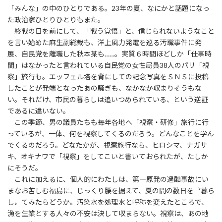
「みんな」の中のひとりである。23年の夏、なにかと話題になっ
た政治家ひとりひとりもまた。
終戦の日を前にして、「戦う覚悟」と、信じられないようなこと
を言い始めた麻生副総裁も、洋上風力発電を巡る汚職事件に発
展、自民党を離職した秋本某も……。実質６時間ほどしか「仕事時
間」はなかったと言われている自民党の女性局員38人のパリ「視
察」旅行も。エッフェル塔を背にしての記念写真をＳＮＳに投稿
したことが発端となったあの騒ぎも、なかなか収まりそうもな
い。それだけ、市民の暮らしは追いつめられている、という逆証
であるに違いない。
この季節、男の議員たちも毎年各地へ「視察・研修」旅行に行
っているが、一体、何を視察してくるのだろう。どんなことを学ん
でくるのだろう。どなたかが、視察旅行なら、ヒロシマ、ナガサ
キ、オキナワで「視察」をしてこいと書いておられたが、たしか
にそうだ。
これに加えるに、個人的にわたしは、第一原発の過酷事故にい
まなお苦しむ福島に、じっくり腰を据えて、夏の間の数日を〝暮ら
し〟てみたらどうか。汚染水を処理水と呼称を変えたところで、
漁を生業とする人々の不安は決して収まらない。視察は、あの地