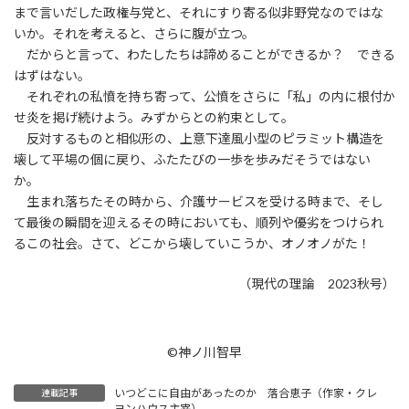
まで言いだした政権与党と、それにすり寄る似非野党なのではな
いか。それを考えると、さらに腹が立つ。
だからと言って、わたしたちは諦めることができるか？ できる
はずはない。
それぞれの私憤を持ち寄って、公憤をさらに「私」の内に根付か
せ炎を掲げ続けよう。みずからとの約束として。
反対するものと相似形の、上意下達風小型のピラミット構造を
壊して平場の個に戻り、ふたたびの一歩を歩みだそうではない
か。
生まれ落ちたその時から、介護サービスを受ける時まで、そし
て最後の瞬間を迎えるその時においても、順列や優劣をつけられ
るこの社会。さて、どこから壊していこうか、オノオノがた！
（現代の理論 2023秋号）
©神ノ川智早
いつどこに自由があったのか 落合恵子（作家・クレ
連載記事
ヨンハウス主宰）