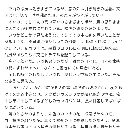
車内の冷房は効きすぎているが、窓の外は引き続きの猛暑。文
字通り、猛々しさを秘めた８月の風景がひろがっている。
木々の、そして丈の高い草々のさまざまな緑が、風の思うまま
に大きく前後左右に揺れている。緑色の濃淡の波のようだ。
いつかどこかで見たような、そしてその中に身を置いたことが
あるような、不思議に懐かしいこの風景……。晩夏と呼ぶにはまだ
少し早い、８月の半ば。終戦の日の15日を明日に控えた旅の空、
台風があちこちに交通トラブルを起こしている。
今号は秋号だ。いつも思うのだが、雑誌の月号と、自らの体感
の間にずれがあって、なんとも書きにくい場合がある。
子ども時代のわたしはいつも、夏という季節の中にいた。そん
なふうに思える。
……蝉しぐれ、左右に広がる丈の高い夏草の茂みを白い土埃をあ
げてを走る小さな車。ノウゼンカズラの蔓が絡む裏庭の垣根。物
干し竿に干してある子どもの青い海パンは、強い日差しでぱかぱ
かに乾いている。
鶏のとさかのような、朱色のカンナの花。松葉ぼたんの紅、
白、黄色の鄙びた花。暑くて縁側の下に避難したのだろう、薄暮
の中から覗いている柴犬の濡れた黒い鼻。井戸の横に置かれた水