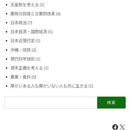
天皇制を考える (1)
憲政の回復と立憲的改革 (6)
日本政治 (7)
日本経済・国際経済 (5)
日本近現代史 (1)
沖縄・琉球 (2)
現代科学技術 (1)
資本主義を考える (1)
農業・食料 (0)
障がいある人も障がいない人も共に生きる (1)
検
索:
Faceb
X