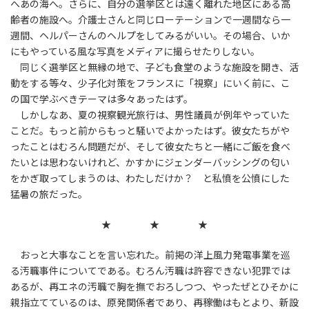
へあの海へ。さらに、自分の選挙区とは遠く離れた地区にある高
齢者の施設へ。介護士さんと同じローテーションで一週間なら一
週間、ヘルパーさんのヘルプをしてみるがいい。その場合、いか
にもやっている風な写真をメディアに撮らせたりしない。
同じく選挙区と無縁の地で、子ども食堂のような施設を開き、活
動をする等々、少子化対策をフランスに「視察」にいく前に、こ
の国で学ぶべきテーマは多々あったはず。
しかしなあ、夏の視察観光旅行は、男性議員が例年やっていた
ことだ。もっと前からもっと騒いでよかったはず。彼女たちがや
ったことはむろん問題だが、そして彼女たちと一緒にご飯を食べ
たいとは思わないけれど、かすかにジェンダーバッシングの匂い
をかぎ取ってしまうのは、わたしだけか？ と私憤を公憤にした
猛暑の旅だった。
★ ★ ★
おっと大事なことを言い忘れた。前掲の洋上風力発電事業を巡
る汚職事件についてである。むろん汚職は許容できない犯罪では
あるが、再エネの汚職で胸を撫でおろしつつ、やったぜとひそかに
親指立てているのは、原発関係者であり、再稼働はもとより、新設