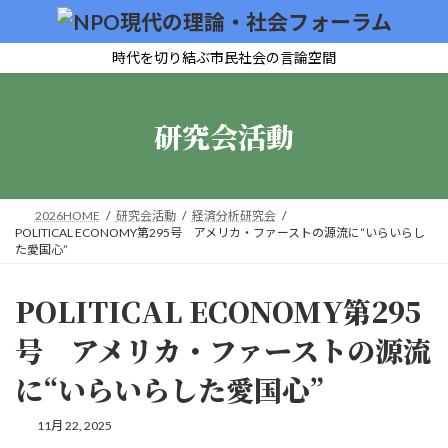
コ
ナ
ン
ビ
テ
ゲ
時代を切り結ぶ市民社会の言論空間
ン
ー
ツ
シ
へ
ョ
研究会活動
ス
ン
キ
に
ッ
移
プ
動
2026HOME
研究会活動
経済分析研究会
POLITICAL ECONOMY第295号 アメリカ・ファーストの源流に“いらいらし
た愛国心”
POLITICAL ECONOMY第295
号 アメリカ・ファーストの源流
に“いらいらした愛国心”
11月 22, 2025