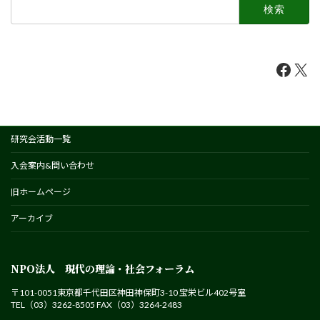
検
索:
Faceb
X
研究会活動一覧
入会案内&問い合わせ
旧ホームページ
アーカイブ
NPO法人 現代の理論・社会フォーラム
〒101-0051東京都千代田区神田神保町3-10 宝栄ビル402号室
TEL（03）3262-8505 FAX（03）3264-2483