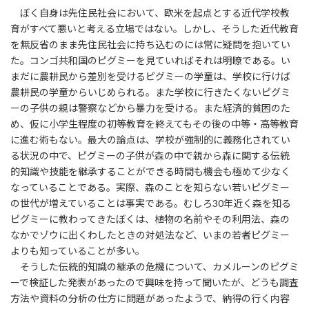
ぼく自身は先住民社会において、欧米を起点とする近代学校教
育がすべて悪いと考える立場ではない。しかし、そうした近代教育
を無反省のまま先住民社会に持ち込むのには常に疑問を抱いてい
た。コンゴ共和国のピグミーを見ていればそれは明瞭である。い
まだに農耕民から差別を受けるピグミーの学童は、学校に行けば
農耕民の学童からいじめられる。また学校に行きたくないピグミ
ーの子供の親は警察などから暴力を受ける。また経済的貧困のた
め、仮に小学生程度の初等教育を終えてもその後の中等・高等教育
に進む術もない。最大の論点は、学校が強制的に義務化されてい
る状況の中で、ピグミーの子供が森の中で親から森に関する伝統
的知識や技能を継承することができる時間も機会も極めて少なく
なっていることである。実際、森のことを知らない若いピグミー
の世代が増えていることは事実である。むしろ30年近く森を知る
ピグミーに教わってきたぼくは、植物の名前やその利用法、森の
なかでゾウに出くわしたときの対処法など、いまの若者ピグミー
よりも知っていることが多い。
そうした伝統的知識の継承の危機について、カメルーンのピグミ
ーで検証した発表があったので興味を持って聞いたが、どうも調査
方法や資料の分析の仕方に問題があったようで、納得の行く内容