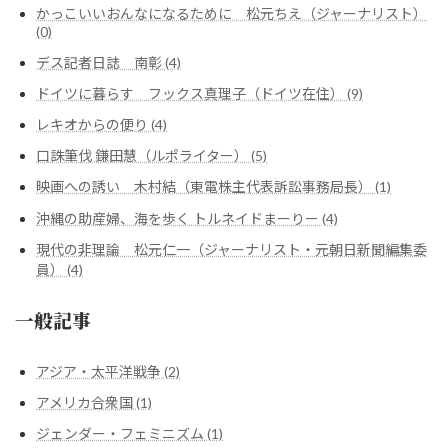
かっこいいおんなになるために 松元ちえ（ジャーナリスト）
(0)
デス記者日誌 南彰 (4)
ドイツに暮らす フックス真理子（ドイツ在住） (9)
レキオからの便り (4)
口誅筆伐 鎌田慧（ルポライター） (5)
映画への誘い 木村結（東電株主代表訴訟事務局長） (1)
沖縄の助産婦、海を歩く トルネイドまーりー (4)
現代の非理論 松元仁一（ジャーナリスト・元朝日新聞編集委
員） (4)
一般記事
アジア・太平洋戦争 (2)
アメリカ合衆国 (1)
ジェンダー・フェミニズム (1)