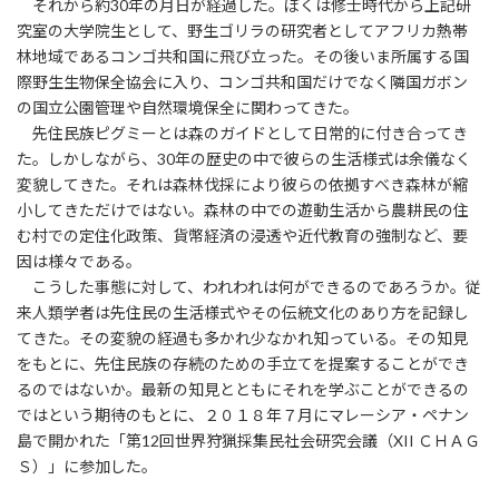
それから約30年の月日が経過した。ぼくは修士時代から上記研
究室の大学院生として、野生ゴリラの研究者としてアフリカ熱帯
林地域であるコンゴ共和国に飛び立った。その後いま所属する国
際野生生物保全協会に入り、コンゴ共和国だけでなく隣国ガボン
の国立公園管理や自然環境保全に関わってきた。
先住民族ピグミーとは森のガイドとして日常的に付き合ってき
た。しかしながら、30年の歴史の中で彼らの生活様式は余儀なく
変貌してきた。それは森林伐採により彼らの依拠すべき森林が縮
小してきただけではない。森林の中での遊動生活から農耕民の住
む村での定住化政策、貨幣経済の浸透や近代教育の強制など、要
因は様々である。
こうした事態に対して、われわれは何ができるのであろうか。従
来人類学者は先住民の生活様式やその伝統文化のあり方を記録し
てきた。その変貌の経過も多かれ少なかれ知っている。その知見
をもとに、先住民族の存続のための手立てを提案することができ
るのではないか。最新の知見とともにそれを学ぶことができるの
ではという期待のもとに、２０１８年７月にマレーシア・ペナン
島で開かれた「第12回世界狩猟採集民社会研究会議（XII ＣＨＡＧ
Ｓ）」に参加した。