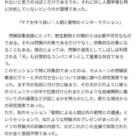
れないと思うのはぼくだけであろうか。それに対し人類学者も特
に対処していないというのが遺憾であった。
「ケアを伴う扱い：人間と動物のインターラクション」
狩猟採集民族にとって、野生動物との関わりは必要不可欠なもの
である。それは狩猟の対象であるだけでなく、宗教的な対象にな
ることもある。場合によっては、狩猟の道具としてしばしば利用
される「犬」も日常的なコンパニオンとして重要な存在であろ
う。
このセッションで特に印象的であったのは、カメルーンの狩猟採
集民ピグミーと犬の付き合いについて詳細に調べた研究発表であ
った。まず犬の名前に付け方に始まり、その犬がどのように彼ら
のコミュニティの中で位置付けられまたどのような血縁関係に基
づいて犬の譲渡などが起こるかを明らかにした、新たな視点から
の研究発表であった。
ただ、別のセッション「動物による人間以外の動物との遭遇」と
いうセッションで、似たような狩猟犬のプレゼンがあったが、ド
イツの狩猟犬の訓練の内容で、なぜこれがこの会議で採用された
のか全く意図不明であった。