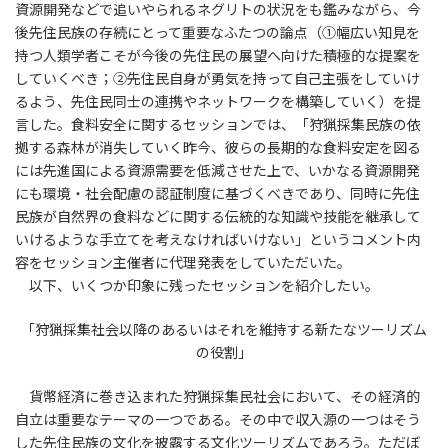
資源開発などで追いやられるネグリトの状況をも鑑みながら、今
後先住民族の存続にとって重要なふたつの論点（①幅広い知見を
持つ人類学者こそが今後の先住民の展望へ向けた積極的な提案を
していくべき；②先住民自身が勇気を持って自己主張をしていけ
るよう、先住民同士の連携やネットワークを構築していく）を提
言した。食料安全に関するセッションでは、「狩猟採集民族の依
拠する森林が消失していく昨今、彼らの長期的な食料安定を図る
には先進国による資源需要を低減させた上で、いかなる資源開発
にも環境・社会配慮の認証制度に基づくべきであり、同時に先住
民族が自然界の食料などに関する伝統的な知識や技能を継承して
いけるような手立てを考えなければいけない」というコメント内
容をセッション主催者に代理発表をしていただいた。
以下、いくつか印象に残ったセッションを紹介したい。
「狩猟採集社会以降のあるいはそれを維持する新たなツーリズム
の役割」
貨幣経済に巻き込まれた狩猟採集民社会において、その経済的
自立は重要なテーマの一つである。その中で収入源の一つはそう
した先住民族の文化を披露する文化ツーリズムであろう。ただぼ