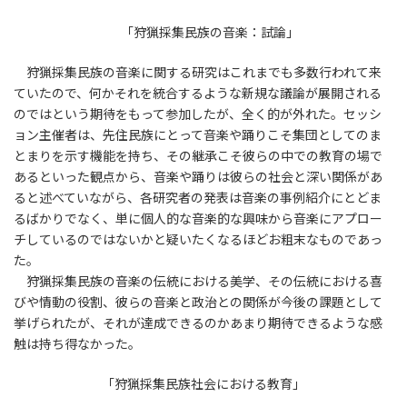
「狩猟採集民族の音楽：試論」
狩猟採集民族の音楽に関する研究はこれまでも多数行われて来
ていたので、何かそれを統合するような新規な議論が展開される
のではという期待をもって参加したが、全く的が外れた。セッシ
ョン主催者は、先住民族にとって音楽や踊りこそ集団としてのま
とまりを示す機能を持ち、その継承こそ彼らの中での教育の場で
あるといった観点から、音楽や踊りは彼らの社会と深い関係があ
ると述べていながら、各研究者の発表は音楽の事例紹介にとどま
るばかりでなく、単に個人的な音楽的な興味から音楽にアプロー
チしているのではないかと疑いたくなるほどお粗末なものであっ
た。
狩猟採集民族の音楽の伝統における美学、その伝統における喜
びや情動の役割、彼らの音楽と政治との関係が今後の課題として
挙げられたが、それが達成できるのかあまり期待できるような感
触は持ち得なかった。
「狩猟採集民族社会における教育」