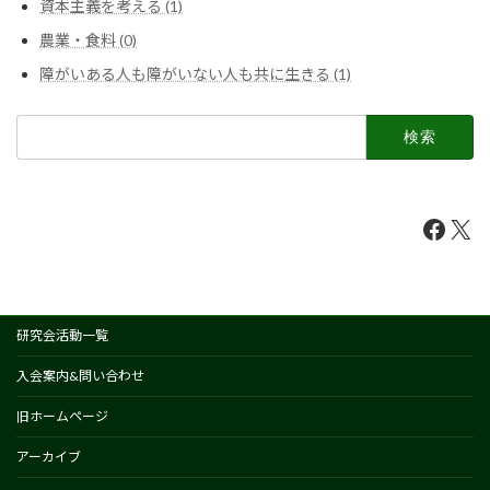
資本主義を考える (1)
農業・食料 (0)
障がいある人も障がいない人も共に生きる (1)
検
索:
Faceb
X
研究会活動一覧
入会案内&問い合わせ
旧ホームページ
アーカイブ