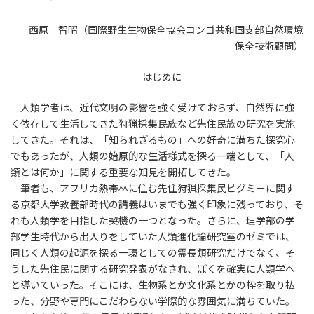
西原 智昭（国際野生生物保全協会コンゴ共和国支部自然環境
保全技術顧問）
はじめに
人類学者は、近代文明の影響を強く受けておらず、自然界に強
く依存して生活してきた狩猟採集民族など先住民族の研究を実施
してきた。それは、「知られざるもの」への好奇に満ちた探究心
でもあったが、人類の始原的な生活様式を探る一端として、「人
類とは何か」に関する重要な知見を開拓してきた。
筆者も、アフリカ熱帯林に住む先住狩猟採集民ピグミーに関す
る京都大学教養部時代の講義はいまでも強く印象に残っており、そ
れも人類学を目指した契機の一つとなった。さらに、理学部の学
部学生時代から出入りをしていた人類進化論研究室のゼミでは、
同じく人類の起源を探る一環としての霊長類研究だけでなく、そ
うした先住民に関する研究発表がなされ、ぼくを確実に人類学へ
と導いていった。そこには、生物系とか文化系とかの枠を取り払
った、分野や専門にこだわらない学際的な雰囲気に満ちていた。