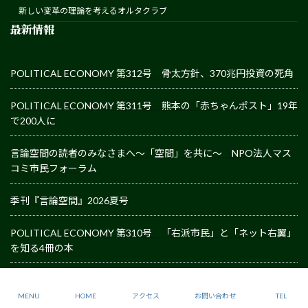
新しい変革の理論を考えるオルタクラブ
最新情報
POLITICAL ECONOMY 第312号 骨太方針、370兆円投資の死角
POLITICAL ECONOMY 第311号 熊本の「赤ちゃんポスト」19年
で200人に
言論空間の読者のみなさまへ～「空間」を共に～ NPO法人マス
コミ市民フォーラム
季刊『言論空間』2026夏号
POLITICAL ECONOMY 第310号 「右派市民」と「ネット右翼」
を知る4冊の本
Copyright © NPO現代の理論・社会フォーラム All Rights Reserved.
MENU
HOME
アクセス
お問い合わせ
TEL