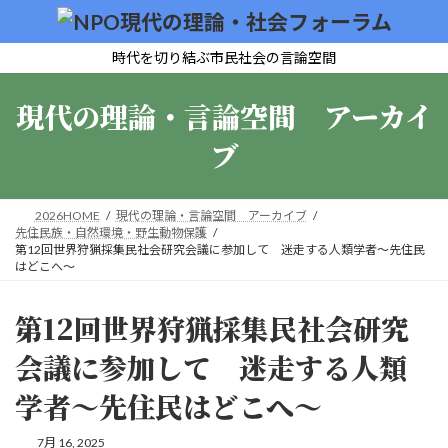
コ
ナ
ン
ビ
テ
ゲ
時代を切り結ぶ市民社会の言論空間
ン
ー
ツ
シ
現代の理論・言論空間 アーカイ
へ
ョ
ス
ン
ブ
キ
に
ッ
移
プ
動
2026HOME
現代の理論・言論空間 アーカイブ
先住民族・自然環境・野生動物保護
第12回世界狩猟採集民社会研究会議に参加して 迷走する人類学者～先住民
はどこへ～
第12回世界狩猟採集民社会研究
会議に参加して 迷走する人類
学者～先住民はどこへ～
7月 16, 2025