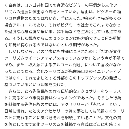
く自身は、コンゴ共和国での身近なピグミーの事例から文化ツー
リズムの進展に慎重な立場をとっていた。理由は、ピグミーの踊
りは見世物のためではない点、手に入った現金の行き先が多くの
場合アルコールであり、それがピグミーの社会でこれまでなかっ
た過度な心身荒廃や争い事、非平等などを生み出している点であ
る。そうした観点からこのセッションは魅力的できっと何か新鮮
な知見が得られるのではないかという期待があった。
しかしながら、どの発表にも共通に見られたのは「だれが文化
ツーリズムのイニシアティブを持っているのか」という点が不明で
あり、また「収入源によるアルコール問題」について言及がなか
ったことである。文化ツーリズムが先住民自身のイニシアティブ
ではなく、それをよしとする外部からのトップダウン式の発想に
基づいているという印象を受けた。
さらに、ある先住民族の作る伝統的なアクセサリーをツーリス
トに売るという事例報告はショッキングであった。そうした行為
を継続する先住民族の中には、アクセサリーが「売れる」という
日常に慣れ、たとえアクセサリーの質を落としても問題なくツーリ
ストに売れることに気づきそれを継続していることだ。文化の質
を落としてまで文化ツーリズムを継続する意義はどこにも感じら