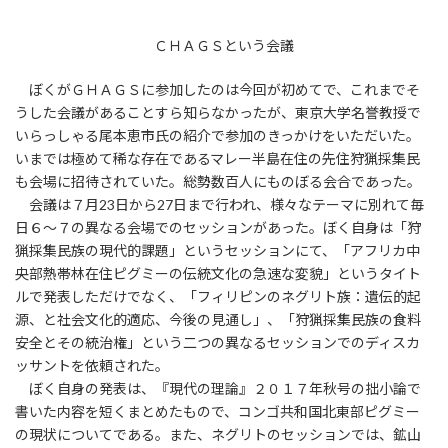
ＣＨＡＧＳという会議
ぼくがＧＨＡＧＳに参加したのは今回が初めてで、これまでそ
うした会議があることすら知らなかったが、東京大学名誉教授で
いらっしゃる尾本恵市氏の紹介で参加のきっかけをいただいた。
いまでは極めて稀な存在であるマレー半島在住の先住狩猟採集民
も会場に招待されていた。総勢数百人にものぼる会合であった。
会議は７月23日から27日まで行われ、様々なテーマに別れて毎
日６～７の異なる会場でのセッションがあった。ぼく自身は「狩
猟採集民族の現代的課題」というセッションにて、「アフリカ中
央部熱帯林在住ピグミーの伝統文化の急速な変貌」というタイト
ルで発表しただけでなく、「フィリピンのネグリト族：遺伝的起
源、と社会文化的適応、今後の見通し」、「狩猟採集民族の食料
安全とその統治権」という二つの異なるセッションでのディスカ
ッサントを依頼された。
ぼく自身の発表は、『現代の理論』２０１７年秋号の拙小論で
書いた内容を短くまとめたもので、コンゴ共和国北東部ピグミー
の現状についてである。また、ネグリトのセッションでは、鉱山