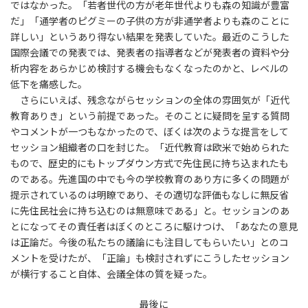
ではなかった。「若者世代の方が老年世代よりも森の知識が豊富
だ」「通学者のピグミーの子供の方が非通学者よりも森のことに
詳しい」というあり得ない結果を発表していた。最近のこうした
国際会議での発表では、発表者の指導者などが発表者の資料や分
析内容をあらかじめ検討する機会もなくなったのかと、レベルの
低下を痛感した。
さらにいえば、残念ながらセッションの全体の雰囲気が「近代
教育ありき」という前提であった。そのことに疑問を呈する質問
やコメントが一つもなかったので、ぼくは次のような提言をして
セッション組織者の口を封じた。「近代教育は欧米で始められた
もので、歴史的にもトップダウン方式で先住民に持ち込まれたも
のである。先進国の中でも今の学校教育のあり方に多くの問題が
提示されているのは明瞭であり、その適切な評価もなしに無反省
に先住民社会に持ち込むのは無意味である」と。セッションのあ
とになってその責任者はぼくのところに駆けつけ、「あなたの意見
は正論だ。今後の私たちの議論にも注目してもらいたい」とのコ
メントを受けたが、「正論」も検討されずにこうしたセッション
が横行すること自体、会議全体の質を疑った。
最後に