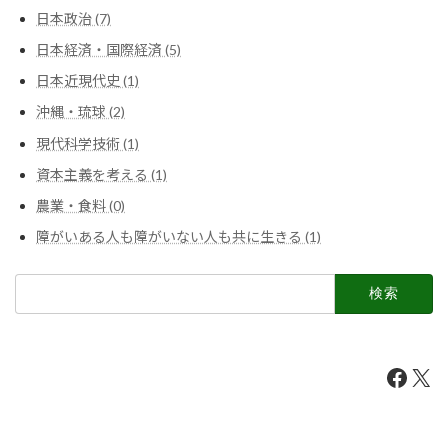
日本政治 (7)
日本経済・国際経済 (5)
日本近現代史 (1)
沖縄・琉球 (2)
現代科学技術 (1)
資本主義を考える (1)
農業・食料 (0)
障がいある人も障がいない人も共に生きる (1)
検
索:
Faceb
X