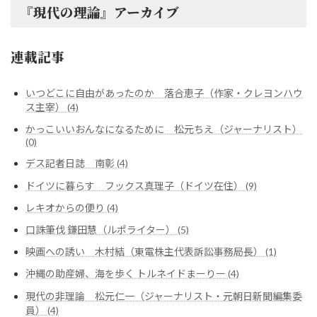
『現代の理論』アーカイブ
連載記事
いつどこに自由があったのか 落合恵子（作家・クレヨンハウ
ス主宰） (4)
かっこいいおんなになるために 松元ちえ（ジャーナリスト）
(0)
デス記者日誌 南彰 (4)
ドイツに暮らす フックス真理子（ドイツ在住） (9)
レキオからの便り (4)
口誅筆伐 鎌田慧（ルポライター） (5)
映画への誘い 木村結（東電株主代表訴訟事務局長） (1)
沖縄の助産婦、海を歩く トルネイドまーりー (4)
現代の非理論 松元仁一（ジャーナリスト・元朝日新聞編集委
員） (4)