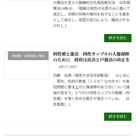
の概念を変えた画期的な札幌高裁判決 日本国
憲法24条は、「婚姻は両性の合意のみに基いて
成立し、夫婦が同等の権利を有することを基本
として成立し、相互の協力により、維持されな
けれ […]
続きを読む
同性婚と憲法―同性カップルの人権保障
同性婚・夫婦別姓と憲法
のために 政府は民法と戸籍法の改正を
6月 17, 2025
内藤 光博（専修大学法学部教授） はじめに
現在、性的少数者（ＬＧＢＴＱの方々）の差
別問題と憲法上の人権保障のあり方について議
論が高まり、とりわけ同性カップルの婚姻（同
性婚）を強く求める動きが強まっている。 日
本国憲 […]
続きを読む