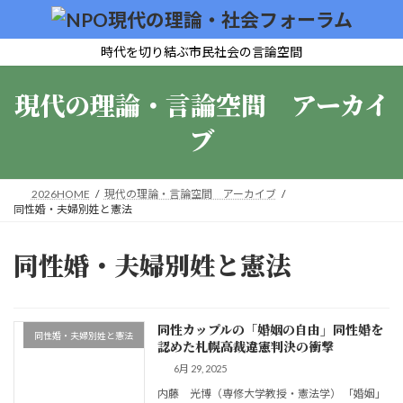
コ
ナ
ン
ビ
テ
ゲ
時代を切り結ぶ市民社会の言論空間
ン
ー
ツ
シ
現代の理論・言論空間 アーカイ
へ
ョ
ス
ン
ブ
キ
に
ッ
移
プ
動
2026HOME
現代の理論・言論空間 アーカイブ
同性婚・夫婦別姓と憲法
同性婚・夫婦別姓と憲法
同性カップルの「婚姻の自由」同性婚を
同性婚・夫婦別姓と憲法
認めた札幌高裁違憲判決の衝撃
6月 29, 2025
内藤 光博（専修大学教授・憲法学） 「婚姻」