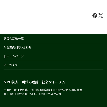
Faceb
X
研究会活動一覧
入会案内&問い合わせ
旧ホームページ
アーカイブ
NPO法人 現代の理論・社会フォーラム
〒101-0051東京都千代田区神田神保町3-10 宝栄ビル402号室
TEL（03）3262-8505 FAX（03）3264-2483