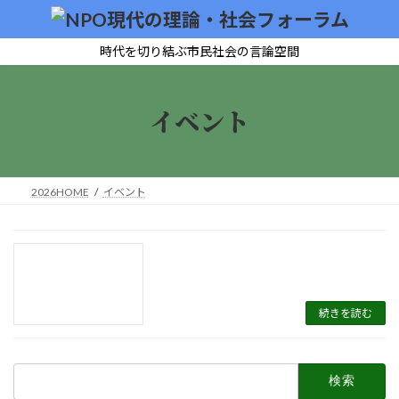
コ
ナ
ン
ビ
テ
ゲ
時代を切り結ぶ市民社会の言論空間
ン
ー
ツ
シ
へ
ョ
イベント
ス
ン
キ
に
ッ
移
プ
動
2026HOME
イベント
続きを読む
検
索: