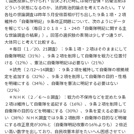
て国民投票にかけられ・否決された時には現行安保・防衛法制は
どういう状態になるのか、法的政治的論点を考えてみたい。ＴＶ
各社の世論調査は昨年５月安倍首相が打ち出した９条１項・２項
維持の「自衛隊明記」９条改正問題について、次のようにデータ
を報じている（毎日２０１８・１・24の「自衛隊明記に関する主
な世論調査の結果」）。回答の選択肢の表現は少しずつ違うが、
大体同じと考えて比較する。
＊毎日（１／20、21調査）：９条１項・２項はそのままにして
自衛隊明記〈31％〉、９条２項を削除して自衛隊を戦力と位置付
ける〈12％〉、憲法に自衛隊明記は必要ない〈21％〉
＊読売（２/12～14調査）：９条２項を維持して自衛隊の根拠規
定を追加する〈32％〉、９条２項を削除して自衛隊の目的・性格
を明確にする〈34％〉、自衛隊を憲法に明記する必要はない
〈22％〉
＊ＮＨＫ（２／６～８調査）：戦力の不保持などを定めた９条
２項は維持して自衛隊を追記する〈16％〉、９条２項を削除して
自衛隊の目的などを明確にする〈30％〉、９条を変える必要はな
い〈38％〉ＮＨＫ調査では９条２項削除・自衛隊の目的など明確
にする改正意見が30％と（自衛隊明記改憲の16％よりも）２倍近
い高い数字を出しており、自民改憲本部をたいへん困惑させてい