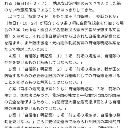
れる（毎日18・２・７）。姑息な政治判断のみできちんとした筋
のない改憲案策定であることがはっきりしてきた。
以下では「特集ワイド ９条２項＋『自衛隊』＝交戦ＯＫか」
（毎日1・10・27）が紹介する９条３項に自衛隊規定を付加する場
合の３案（元山健・龍谷大学名誉教授ら憲法学者が予想する文言
案）を参考に、それ以後自民党内から出された自衛権追記案など
を踏まえ、また阪田雅裕・元内閣法制局長官の自衛隊明記私案を
加えて検討したいと思う。
Ａ案（「自衛隊」明記案―１）３項「前項の規定は、自衛隊の
存在を妨げるものと解釈してはならない。」
Ｂ案（「自衛隊」明記案―２）３項「前項の規定は、我が国を
防衛するための必要最低限度の実力組織としての自衛隊を設ける
ことを妨げるものと解釈してはならない。」
Ｃ案（首相の最高指揮官とともに自衛隊明記案）３項「前項の
規定は、国際法に基づき、我が国の独立と平和並びに国及び国民
の安全を確保するために、内閣総理大臣を最高指揮官とする自衛
隊の設置を妨げるものではない。」
Ｄ案（「自衛権」明記案）３項「前２項の規定は、自衛権の発
動を妨げない。」さらに安保関連法で認められた限度の集団的自