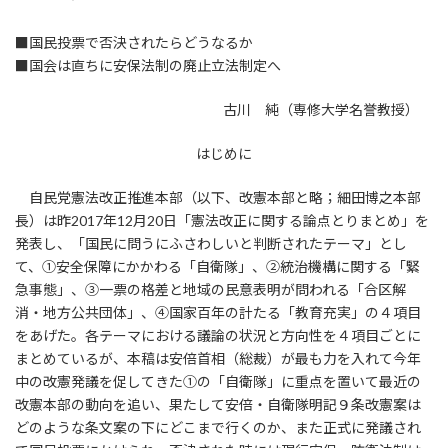
■国民投票で否決されたらどうなるか
■国会は直ちに安保法制の廃止立法制定へ
古川 純（専修大学名誉教授）
はじめに
自民党憲法改正推進本部（以下、改憲本部と略；細田博之本部
長）は昨2017年12月20日「憲法改正に関する論点とりまとめ」を
発表し、「国民に問うにふさわしいと判断されたテーマ」とし
て、①安全保障にかかわる「自衛隊」、②統治機構に関する「緊
急事態」、③一票の格差と地域の民意表明が問われる「合区解
消・地方公共団体」、④国家百年の計たる「教育充実」の４項目
をあげた。各テーマにおける議論の状況と方向性を４項目ごとに
まとめているが、本稿は安倍首相（総裁）が最も力を入れて今年
中の改憲発議を促してきた①の「自衛隊」に重点を置いて最近の
改憲本部の動向を追い、果たして安倍・自衛隊明記９条改憲案は
どのような条文案の下にどこまで行くのか、また正式に発議され