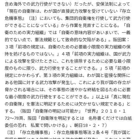
含め海外での武力行使ができない）だったが、安保法制によって
「現在の自衛隊は、わが国が直接武力攻撃を受けていない『存立
危機事態』〔注〕においても、集団的自衛権を行使して武力行使
ができることになっている」から作業を見直すことになる。「自
衛のための実力組織」では「自衛の意味内容があいまいで、一義
的でない点で、憲法規範として致命的な欠陥がある」。阪田案：
３項「前項の規定は、自衛のための必要最小限度の実力組織の保
持を妨げるものではない。」４項「前項の実力組織は、国が武力
による攻撃を受けたときに、これを排除するために必要な最小限
度のものに限り、武力行使をすることができる。」５項「前項の
規定にかかわらず、第３項の実力組織は、わが国と密接な関係に
ある他国に対する武力攻撃が発生し、これにより我が国の存立が
脅かされる場合には、その事態の速やかな終結を図るために必要
な最小限度の武力行使をすることができる。」以上は「真に現在
の自衛隊」を憲法に明記するためには欠かせない規定である」と
する。（阪田「自衛隊の明記は可能か」『世界』２０１８・１
72～78頁、阪田「自衛隊を明記するとは 名称書くだけでは白紙
委任の恐れ 私案で問いかける」、朝日18・２・７）
〔注〕「存立危機事態」：存立危機事態等法２条４号「我が国と