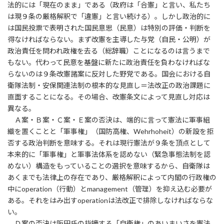
法的には「現在のまま」である（政府は「合憲」と言い、私たち
は現９条の厳格解釈で「違憲」と言い続ける）。しかし政治的に
は国民投票で表明された国民意思（民意）は特別の評価・判断を
得なければならない。まず改憲を主導した与党（自民・公明）が
政治責任を問われ政権を去る（総辞職）ことになるのは言うまで
もない。代わって民意を基盤に新たに政治責任を負わなければな
らないのは９条改憲諸案に反対した野党である。国会における自
衛隊法制・安保関連法制の根本的な見直し＝法改正の政治課題に
直面することになる。その場合、改憲条文によって見直し対応は
異なる。
Ａ案・Ｂ案・Ｃ案・Ｅ案の否決は、端的に言って憲法に軍事組
織を置くことと「軍事権」（国防高権、Wehrhoheit）の新設を拒
否する政治判断を意味する。それは現行憲法が９条を頂点として
本来的に「軍事権」と軍事法体系を認めない（緊急事態法制を認
めない）構造をもっていることの選択を意味するから、自衛隊は
あくまでも法律上の存在であり、厳格解釈によって内閣の行政権の
中にoperation（行動）とmanagement（管理）を抑え込む必要が
ある。それをはみ出すoperationは法改正で排除しなければならな
い。
Ｄ案の否決は阪田氏の指摘する「自衛権」のあいまいさを憲法