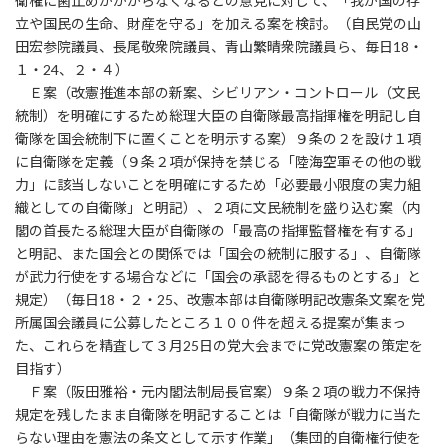
衛権に歯止めがかからなくなるとの意見に対して、「我が国の存
立や国民の生命、財産を守る」を加える案を検討。（自民党の山
田宏参院議員、長尾敬衆院議員、青山繁晴衆院議員ら、毎日18・
１・24、２・４）
Ｅ案（改憲推進本部の新案、シビリアン・コントロール（文民
統制）を明確にするため総理大臣の自衛隊最高指揮権を明記し自
衛隊を国会統制下に置くことを明示する案）９条の２を設け１項
に自衛隊を定義（９条２項が保持を禁じる「陸海空軍その他の戦
力」に該当しないことを明確にするため「必要最小限度の実力組
織としての自衛隊」と明記）、２項に文民統制を盛り込む案（内
閣の首長たる総理大臣が自衛隊の「最高の指揮監督権を有する」
と明記、また国会との関係では「国会の統制に服する」、自衛隊
が武力行使をする場合などに「国会の承認を得るものとする」と
規定）（毎日18・２・25、改憲本部は自衛隊明記改憲条文案を党
所属国会議員に公募したところ１００件を超える提案が集まっ
た、これらを精査して３月25日の党大会までに党改憲案の策定を
目指す）
Ｆ案（阪田雅裕・元内閣法制局長官案）９条２項の戦力不保持
規定を残したまま自衛隊を明記することは「自衛隊が戦力に当た
らない理由を憲法の条文として示す作業」（集団的自衛権行使を