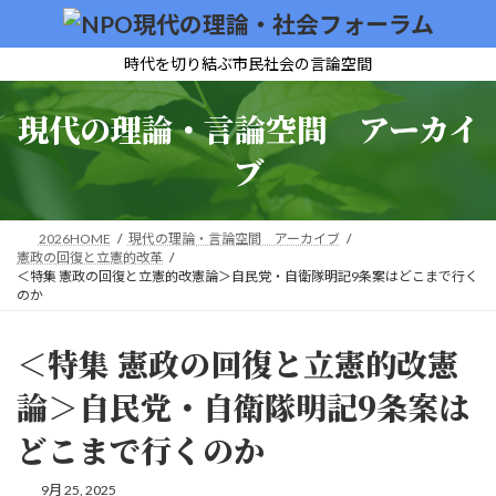
コ
ナ
ン
ビ
テ
ゲ
時代を切り結ぶ市民社会の言論空間
ン
ー
ツ
シ
現代の理論・言論空間 アーカイ
へ
ョ
ス
ン
ブ
キ
に
ッ
移
プ
動
2026HOME
現代の理論・言論空間 アーカイブ
憲政の回復と立憲的改革
＜特集 憲政の回復と立憲的改憲論＞自民党・自衛隊明記9条案はどこまで行く
のか
＜特集 憲政の回復と立憲的改憲
論＞自民党・自衛隊明記9条案は
どこまで行くのか
9月 25, 2025