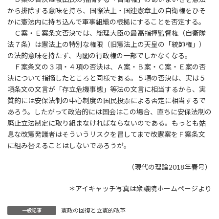
から排除する意味を持ち、国際法上・国連憲章上の自衛権をひそ
かに憲法内に持ち込んで軍事組織の根拠にすることを否定する。
Ｃ案・Ｅ案条文否決では、総理大臣の最高指揮監督権（自衛隊
法７条）は憲法上の特別な権限（旧憲法上の天皇の「統帥権」）
の法的意味を持たず、内閣の行政権の一部でしかなくなる。
Ｆ案条文の３項・４項の否決は、Ａ案・Ｂ案・Ｃ案・Ｅ案の否
決について指摘したところと同様である。５項の否決は、実は５
項条文の文言が「存立危機事態」等法の文言に相当するから、実
質的には安保法制の中心制度の国民投票による否定に相当するで
あろう。したがって政治的には国会はこの場合、直ちに安保法制の
廃止立法制定に取り組まなければならないのである。もっとも姑
息な改憲発議者はそういうリスクを冒してまで改憲案をＦ案条文
に組み替えることはしないであろうが。
（現代の理論2018年春号）
＊アイキャッチ写真は衆議院ホームページより
憲政の回復と立憲的改革
一般記事