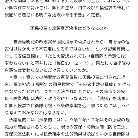
密接な関係にある他国に対する武力攻撃が発生し、これにより我
が国の存立が脅かされ、国民の生命、自由及び幸福追求の権利が
根底から覆される明白な危険がある事態」と定義。
国民投票で改憲案否決後はどうなるのか
「自衛隊明記の改憲案が国民投票で否決されたら、自衛隊の位
置付けはかえって不安定になるのではないか」という野党質問に
対して安倍首相は、「たとえ否決されても（自衛隊の合憲性は）
変わらない」と答弁した（毎日18・２・７）。果たして自衛隊の
合憲性は変わらないとだけ言っていいのか。
Ａ案～Ｆ案までの諸案が改憲発議後に国民投票に付された場
合、憲法96条１項所定の国民投票で「その過半数の賛成」を得ら
れなかったときに、つまり否決されたときに、その時点での安
保・防衛法制は法的・政治的にどうなるのか。「熟議」を踏まえ
た国民投票で自衛隊明記・９条改憲案を迎え撃つためにはしっか
り考えておかなければならない。
法論理的には（法学的には）、９条１項・２項はその原型の規
範力が確認されるとともに、現行の安保・防衛法制（防衛二法、
安保関連法制）には投票結果の法的効果は及ばないから自衛隊は