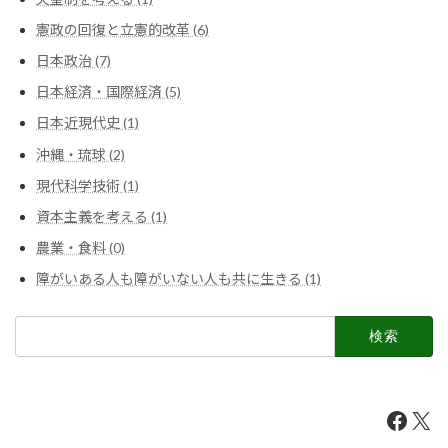
憲政の回復と立憲的改革 (6)
日本政治 (7)
日本経済・国際経済 (5)
日本近現代史 (1)
沖縄・琉球 (2)
現代科学技術 (1)
資本主義を考える (1)
農業・食料 (0)
障がいある人も障がいない人も共に生きる (1)
検
索:
Faceb
X