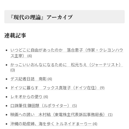
『現代の理論』アーカイブ
連載記事
いつどこに自由があったのか 落合恵子（作家・クレヨンハウ
ス主宰） (4)
かっこいいおんなになるために 松元ちえ（ジャーナリスト）
(0)
デス記者日誌 南彰 (4)
ドイツに暮らす フックス真理子（ドイツ在住） (9)
レキオからの便り (4)
口誅筆伐 鎌田慧（ルポライター） (5)
映画への誘い 木村結（東電株主代表訴訟事務局長） (1)
沖縄の助産婦、海を歩く トルネイドまーりー (4)