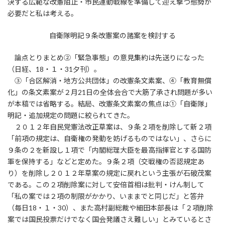
決する広範な改憲阻止・市民運動戦線を準備して迎え撃つ態勢が
必要だと私は考える。
自衛隊明記９条改憲案の諸案を検討する
論点とりまとめ②「緊急事態」の意見集約は先送りになった
（日経、18・１・31夕刊）。
③「合区解消・地方公共団体」の改憲条文素案、④「教育無償
化」の条文素案が２月21日の全体会合で大筋了承され問題が多い
が本稿では省略する。結局、改憲条文素案の焦点は①「自衛隊」
明記・追加規定の問題に絞られてきた。
２０１２年自民党憲法改正草案は、９条２項を削除して新２項
「前項の規定は、自衛権の発動を妨げるものではない」、さらに
９条の２を新設し１項で「内閣総理大臣を最高指揮官とする国防
軍を保持する」などと定めた。９条２項（交戦権の否認規定あ
り）を削除し２０１２年草案の規定に戻れという主張が石破茂案
である。この２項削除案に対して安倍首相は批判・けん制して
「私の案では２項の制限がかかり、いままでと同じだ」と答弁
（毎日18・１・30）、また高村副総裁や細田本部長は「２項削除
案では国民投票だけでなく国会発議さえ難しい」とみているとさ