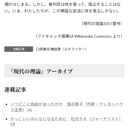
捕がはじまる。しかし、裁判官は体を張って、阻止することはな
い。いま、わたしたちが、この獰猛な逆送に体を張るしかない。
（現代の理論2017夏号）
（アイキャッチ画像は Wikimedia Commons より）
口誅筆伐 鎌田慧（ルポライター）
連載記事
『現代の理論』アーカイブ
連載記事
いつどこに自由があったのか 落合恵子（作家・クレヨンハウ
ス主宰） (4)
かっこいいおんなになるために 松元ちえ（ジャーナリスト）
(0)