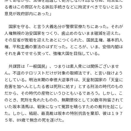
件であるから、法律を超越して処分しなければならぬ、司法官た
る者はこの際区々たる訴訟手続きなどに拘泥すべきでないと云う
意見が政府部内にあった」
国家を守る、と言う大義名分が警察官僚たちにあった。それが
人権無視の治安国家をつくり、歯止めのないまま破滅を迎えた。
その反省が敗戦を迎えたあとにつくられた、国民主権、基本的人
権、平和主義の憲法のはずだった。ところが、いま、安倍内閣は
それを鼻でせせら笑って、強権大国を目指している。
共謀罪は「一般国民」、つまりは素人衆には関係ございませ
ん。不逞のテロリストだけが対象の取締法です、と言い抜けよう
としている。明治末期の幸徳大逆事件は、天皇制国家の「天皇に
危害を加へんとしたる者は死刑に処す」とする刑法の時代のもの
だから、その時代の産物というひともいるであろう。しかし、こ
のとき、死刑を免れたものの、無期懲役として30数年拘留されて
いた坂本清馬は、戦後になって冤罪を晴らすための裁判を起こし
た。しかし、結局、最高裁は坂本の特別抗告を棄却、彼は１９７
５年、89歳で無念の死を遂げた。