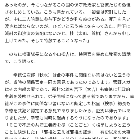
あったのが、今につながるこの国の保守政治家と官僚たちの傲慢
さをしめしている。こうも書かれている。「被告は死刑にした
が、中に三人陰謀に参与下かどうか判らぬのがゐる。死刑を言い
渡さねばならないのが、ひどいと云う感じを有ってゐた。陛下に
減刑の御沙汰の気配はないかと、桂（太郎、首相）さんから申し
上げてみた。そして特赦することゝなった」
のちに検事総長になる小山松吉は、検察官を集めた秘密の講話
で、こう語った。
「幸徳伝次郎（秋水）は此の事件に関係ない筈はないと云うの
が、当時の関係官吏一同の意見であったのであります。管野スガ
はその内縁の妻であり、新村忠雄も宮下（太吉）も幸徳に無政府
主義を鼓吹せられて、弟子同様になって居る者でありますから、幸
徳がこの事件に関係ない筈はないと断定した松室（検事）総長も
幸徳を共犯と認定する意見でありましたから、証拠は薄弱ではあ
りましたが、幸徳も同時に起訴するやうになったのであります」
「そこで不逞の共産主義者を尽（ことごと）く検挙しようと云う
ことに決定した」「邪推と云えば邪推の認定」「有史以来の大事