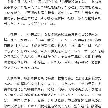
１９２５（大正14）年に成立した「治安維持法」は、「国体を
変革することを目的として結社を組織したる者」と対象を限定し
ていながら、「不逞の共産主義者」以外にも、平和主義者や自由
主義者、宗教団体など、片っ端から逮捕、投獄、多くの犠牲者を
出したことは、よく知られている。
「改造」、「中央公論」などの総合雑誌編集者など30名を逮
捕、拷問にかけて、「日本共産党・コミンテルン再建」の虚偽の
自供を引き出し、両誌を廃業に追い込んだ「横浜事件」は、なか
でもよく知られている。４人の獄死をだして、ジャーナリズムを冬
の時代に引き入れた。そればかりか、全員を有罪にした裁判記録
は消滅させられ、「不存在」。だから、未だに無罪判決、名誉回
復できないままである。
大逆事件、横浜事件ともに警察、検事の暴走による国家犯罪だ
った。その解決がなされないままに、またもや、「テロ予防」を
錦の御旗にして警察の尾行、監視、盗聴、人権侵害が大手を振る
って歩く、秘密警察国家が復活させられようとしている。はじめ
は、「テロリスト」、左翼、労組活動家、市民運動家と監視の対
象が拡げられ、やがて国民総監視体制となり、別件逮捕、誤認逮