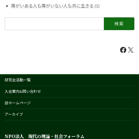
障がいある人も障がいない人も共に生きる (1)
検
索:
Faceb
X
研究会活動一覧
入会案内&問い合わせ
旧ホームページ
アーカイブ
NPO法人 現代の理論・社会フォーラム