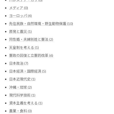
メディア (0)
ヨーロッパ (4)
先住民族・自然環境・野生動物保護 (10)
原発と震災 (1)
同性婚・夫婦別姓と憲法 (2)
天皇制を考える (1)
憲政の回復と立憲的改革 (6)
日本政治 (7)
日本経済・国際経済 (5)
日本近現代史 (1)
沖縄・琉球 (2)
現代科学技術 (1)
資本主義を考える (1)
農業・食料 (0)