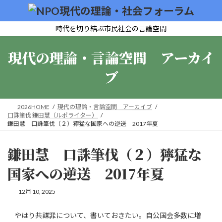
コ
ナ
ン
ビ
テ
ゲ
時代を切り結ぶ市民社会の言論空間
ン
ー
ツ
シ
現代の理論・言論空間 アーカイ
へ
ョ
ス
ン
ブ
キ
に
ッ
移
プ
動
2026HOME
現代の理論・言論空間 アーカイブ
口誅筆伐 鎌田慧（ルポライター）
鎌田慧 口誅筆伐（２）獰猛な国家への逆送 2017年夏
鎌田慧 口誅筆伐（２）獰猛な
国家への逆送 2017年夏
12月 10, 2025
やはり共謀罪について、書いておきたい。自公国会多数に増