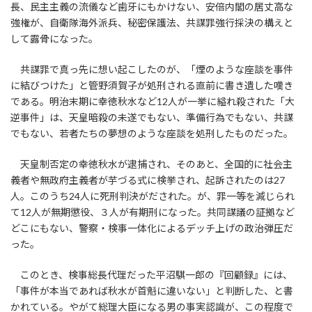
長、民主主義の流儀など歯牙にもかけない、安倍内閣の居丈高な
強権が、自衛隊海外派兵、秘密保護法、共謀罪強行採決の構えと
して露骨になった。
共謀罪で真っ先に想い起こしたのが、「煙のような座談を事件
に結びつけた」と管野須賀子が処刑される直前に書き遺した嘆き
である。明治末期に幸徳秋水など12人が一挙に縊れ殺された「大
逆事件」は、天皇暗殺の未遂でもない、準備行為でもない、共謀
でもない、若者たちの夢想のような座談を処刑したものだった。
天皇制否定の幸徳秋水が逮捕され、そのあと、全国的に社会主
義者や無政府主義者が芋づる式に検挙され、起訴されたのは27
人。このうち24人に死刑判決がだされた。が、罪一等を減じられ
て12人が無期懲役、３人が有期刑になった。共同謀議の証拠など
どこにもない、警察・検事一体化によるデッチ上げの政治弾圧だ
った。
このとき、検事総長代理だった平沼騏一郎の『回顧録』には、
「事件が本当であれば秋水が首魁に違いない」と判断した、と書
かれている。やがて総理大臣になる男の事実認識が、この程度で