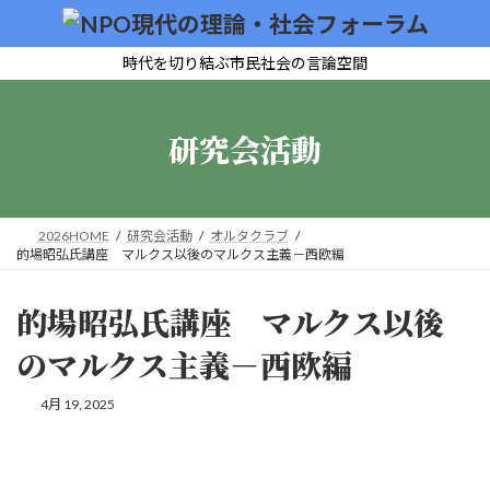
コ
ナ
ン
ビ
テ
ゲ
時代を切り結ぶ市民社会の言論空間
ン
ー
ツ
シ
へ
ョ
研究会活動
ス
ン
キ
に
ッ
移
プ
動
2026HOME
研究会活動
オルタクラブ
的場昭弘氏講座 マルクス以後のマルクス主義－西欧編
的場昭弘氏講座 マルクス以後
のマルクス主義－西欧編
4月 19, 2025