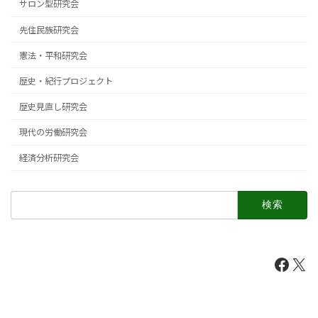
サロン型研究会
先住民族研究会
憲法・平和研究会
歴史・紀行プロジェクト
歴史見直し研究会
現代の労働研究会
経済分析研究会
検
索:
Faceb
X