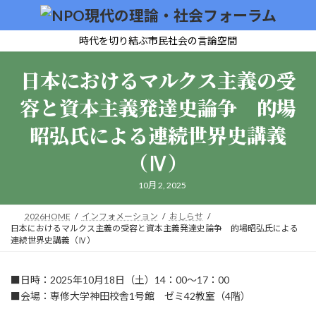
コ
ナ
ン
ビ
テ
ゲ
時代を切り結ぶ市民社会の言論空間
ン
ー
ツ
シ
日本におけるマルクス主義の受
へ
ョ
ス
ン
容と資本主義発達史論争 的場
キ
に
ッ
移
昭弘氏による連続世界史講義
プ
動
（Ⅳ）
10月 2, 2025
2026HOME
インフォメーション
おしらせ
日本におけるマルクス主義の受容と資本主義発達史論争 的場昭弘氏による
連続世界史講義（Ⅳ）
■日時：2025年10月18日（土）14：00～17：00
■会場：専修大学神田校舎1号館 ゼミ42教室（4階）