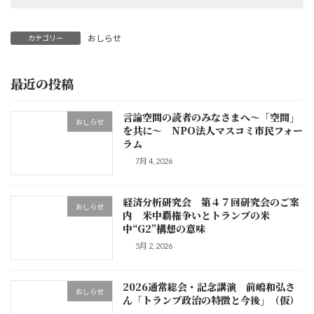
おしらせ
カテゴリー
最近の投稿
言論空間の読者のみなさまへ～「空間」
おしらせ
を共に～ NPO法人マスコミ市民フォー
ラム
7月 4, 2026
経済分析研究会 第４７回研究会のご案
おしらせ
内 米中覇権争いとトランプの米
中“G2”構想の意味
5月 2, 2026
2026通常総会・記念講演 前嶋和弘さ
おしらせ
ん「トランプ政治の特徴と今後」（仮）