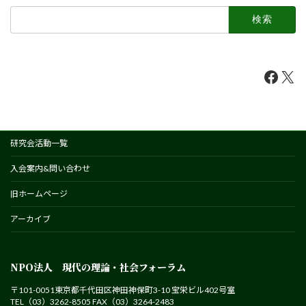
検
索:
Faceb
X
研究会活動一覧
入会案内&問い合わせ
旧ホームページ
アーカイブ
NPO法人 現代の理論・社会フォーラム
〒101-0051東京都千代田区神田神保町3-10 宝栄ビル402号室
TEL（03）3262-8505 FAX（03）3264-2483