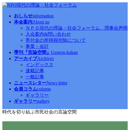
コ
ナ
ン
ビ
おしらせ
information
テ
ゲ
本会案内
About us
ン
ー
ＮＰＯ現代の理論・社会フォーラム 理事会声明
ツ
シ
入会案内&問い合わせ
へ
ョ
寄付金の所得税控除について
ス
ン
事業・会計
キ
に
季刊『言論空間』
Genron-kukan
ッ
移
アーカイブ
Archives
プ
動
インデックス
連載記事
一般記事
ニュースレター
News letter
会員コラム
column
ギャラリー
ギャラリー
gallery
時代を切り結ぶ市民社会の言論空間
２０２５新春のつどい・特別