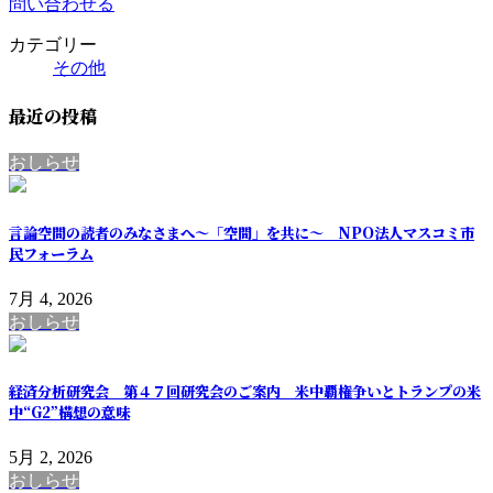
問い合わせる
カテゴリー
その他
最近の投稿
おしらせ
言論空間の読者のみなさまへ～「空間」を共に～ NPO法人マスコミ市
民フォーラム
7月 4, 2026
おしらせ
経済分析研究会 第４７回研究会のご案内 米中覇権争いとトランプの米
中“G2”構想の意味
5月 2, 2026
おしらせ