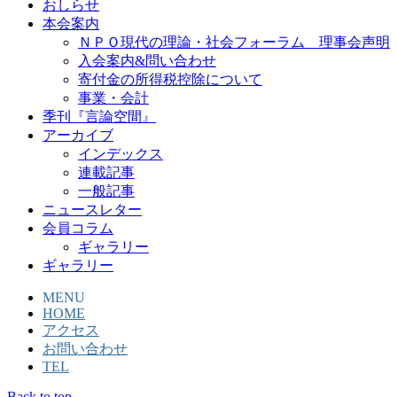
おしらせ
本会案内
ＮＰＯ現代の理論・社会フォーラム 理事会声明
入会案内&問い合わせ
寄付金の所得税控除について
事業・会計
季刊『言論空間』
アーカイブ
インデックス
連載記事
一般記事
ニュースレター
会員コラム
ギャラリー
ギャラリー
MENU
HOME
アクセス
お問い合わせ
TEL
Back to top