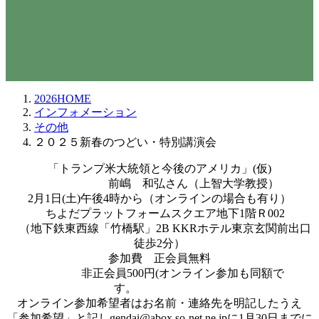
講演会
1月 10, 2025
2026HOME
インフォメーション
その他
２０２５新春のつどい・特別講演会
「トランプ米大統領と今後のアメリカ」(仮)
前嶋 和弘さん（上智大学教授）
2月1日(土)午後4時から（オンラインの場合も有り）
ちよだプラットフォームスクエア地下1階Ｒ002
（地下鉄東西線「竹橋駅」2B KKRホテル東京玄関前出口
徒歩2分）
参加費 正会員無料
非正会員500円(オンライン参加も同額で
す。
オンライン参加希望者はお名前・連絡先を明記したうえ
「参加希望」と記しgendai@abox.so-net.ne.jpに1月30日までに