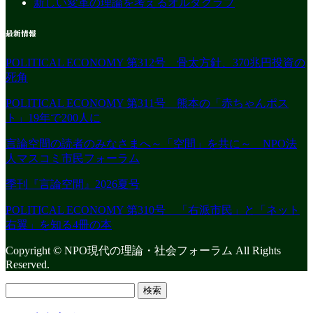
新しい変革の理論を考えるオルタクラブ
最新情報
POLITICAL ECONOMY 第312号 骨太方針、370兆円投資の
死角
POLITICAL ECONOMY 第311号 熊本の「赤ちゃんポス
ト」19年で200人に
言論空間の読者のみなさまへ～「空間」を共に～ NPO法
人マスコミ市民フォーラム
季刊『言論空間』2026夏号
POLITICAL ECONOMY 第310号 「右派市民」と「ネット
右翼」を知る4冊の本
Copyright © NPO現代の理論・社会フォーラム All Rights
Reserved.
検
索: