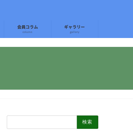
会員コラム
ギャラリー
column
gallery
検
索: