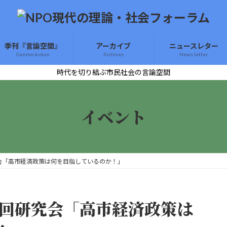
季刊『言論空間』
アーカイブ
ニュースレター
Genron-kukan
Archives
News letter
時代を切り結ぶ市民社会の言論空間
イベント
会「高市経済政策は何を目指しているのか！」
6回研究会「高市経済政策は