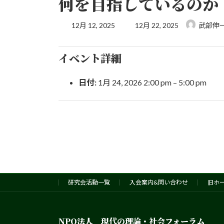
何を目指しているのか
最
12月 12, 2025
12月 22, 2025
武部伸
終
更
新
イベント詳細
日
時
日付:
1月 24, 2026 2:00 pm
–
5:00 pm
:
研究会活動一覧
入会案内&問い合わせ
旧ホ
NPO法人 現代の理論・社会フォーラム