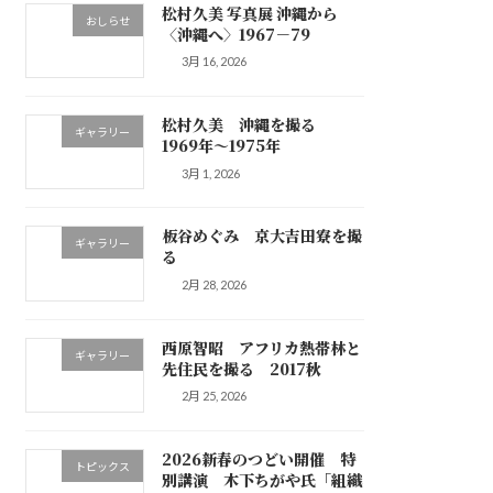
松村久美 写真展 沖縄から
おしらせ
〈沖縄へ〉1967－79
3月 16, 2026
松村久美 沖縄を撮る
ギャラリー
1969年～1975年
3月 1, 2026
板谷めぐみ 京大吉田寮を撮
ギャラリー
る
2月 28, 2026
西原智昭 アフリカ熱帯林と
ギャラリー
先住民を撮る 2017秋
2月 25, 2026
2026新春のつどい開催 特
トピックス
別講演 木下ちがや氏「組織