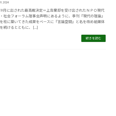
9, 2024
3年9月に出された最高裁決定＝上告棄却を受け出されたＮＰＯ現代
・社会フォーラム理事会声明にあるように、季刊『現代の理論』
を柱に築いてきた成果をベースに『言論空間』と名を改め紙媒体
を続けるとともに、 […]
続きを読む