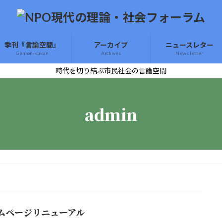
季刊『言論空間』
アーカイブ
ニュースレター
Genron-kukan
Archives
News letter
時代を切り結ぶ市民社会の言論空間
admin
ムページリニューアル