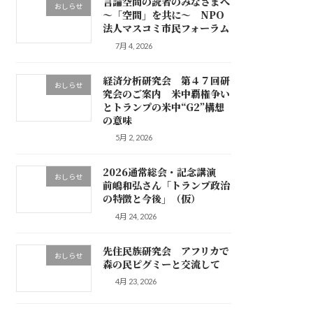
言論空間の読者のみなさまへ
おしらせ
～「空間」を共に～ NPO
法人マスコミ市民フォーラム
7月 4, 2026
経済分析研究会 第４７回研
おしらせ
究会のご案内 米中覇権争い
とトランプの米中“G2”構想
の意味
5月 2, 2026
2026通常総会・記念講演
おしらせ
前嶋和弘さん「トランプ政治
の特徴と今後」（仮）
4月 24, 2026
先住民族研究会 アフリカで
おしらせ
森の民ピグミーと交流して
4月 23, 2026