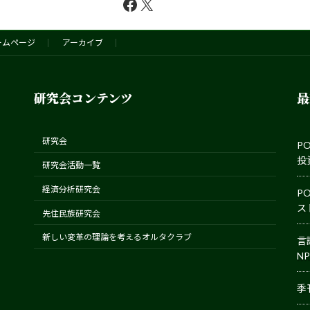
Facebook
X
ームページ
アーカイブ
研究会コンテンツ
最
研究会
P
投
研究会活動一覧
経済分析研究会
P
ス
先住民族研究会
新しい変革の理論を考えるオルタクラブ
言
N
季