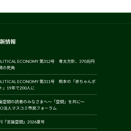
新情報
OLITICAL ECONOMY 第312号 骨太方針、370兆円
資の死角
OLITICAL ECONOMY 第311号 熊本の「赤ちゃんポ
ト」19年で200人に
論空間の読者のみなさまへ～「空間」を共に～
PO法人マスコミ市民フォーラム
刊『言論空間』2026夏号