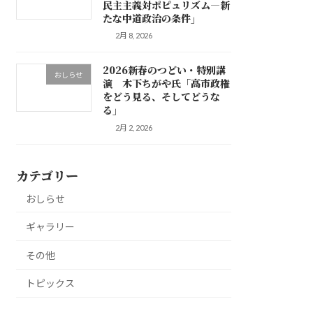
民主主義対ポピュリズム―新
たな中道政治の条件」
2月 8, 2026
2026新春のつどい・特別講
おしらせ
演 木下ちがや氏「高市政権
をどう見る、そしてどうな
る」
2月 2, 2026
カテゴリー
おしらせ
ギャラリー
その他
トピックス