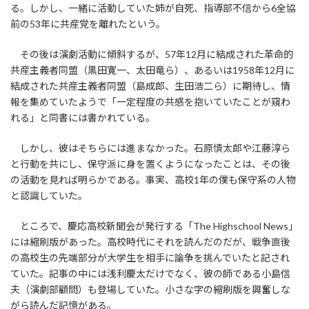
る。しかし、一緒に活動していた姉が自死、指導部不信から6全協
前の53年に共産党を離れたという。
その後は演劇活動に傾斜するが、57年12月に結成された革命的
共産主義者同盟（黒田寛一、太田竜ら）、あるいは1958年12月に
結成された共産主義者同盟（島成郎、生田浩二ら）に期待し、情
報を集めていたようで「一定程度の共感を抱いていたことが窺わ
れる」と同書には書かれている。
しかし、彼はそちらには進まなかった。石原慎太郎や江藤淳ら
と行動を共にし、保守派に身を置くようになったことは、その後
の活動を見れば明らかである。事実、高校1年の僕も保守系の人物
と認識していた。
ところで、慶応高校新聞会が発行する「The Highschool News」
には縮刷版があった。高校時代にそれを読んだのだが、戦争直後
の高校生の先端部分が大学生を相手に論争を挑んでいたと記され
ていた。記事の中には浅利慶太だけでなく、彼の師である小島信
夫（演劇部顧問）も登場していた。小さな字の縮刷版を興奮しな
がら読んだ記憶がある。