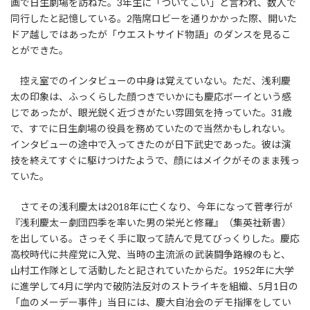
画で日生劇場を訪ねた。3年生に「ついてこい」と言われ、数人で
同行したと記憶している。2階席ロビーを通りかかった際、開いた
ドア越しではあったが「ウエストサイド物語」のダンスを見るこ
とができた。
控え室でのインタビューの中身は覚えていない。ただ、浅利慶
太の印象は、ふっくらした顔つきでいかにも慶応ボーイという感
じであったが、眼光鋭く近づきがたい雰囲気を持っていた。31歳
で、すでに日生劇場の役員を務めていたので当然かもしれない。
インタビューの途中で入ってきたのが日下武史であった。彼は演
技を終えてすぐに駆けつけたようで、顔にはメイクがそのまま残っ
ていた。
さてその浅利慶太は2018年に亡くなり、今年になって菅孝行が
『浅利慶太－劇団四季を率いた男の栄光と修羅』（集英社新書）
を出している。さっそく手に取って読んで見てびっくりした。慶応
高校時代に共産党に入党、当時の主流派の武装闘争路線のもと、
山村工作隊として活動したと記されていたからだ。1952年に大学
に進学して4月に学内で破防法反対のストライキを組織、5月1日の
「血のメーデー事件」当日には、慶大自治会のデモ指揮をしてい