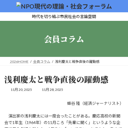
コ
ナ
ン
ビ
テ
ゲ
時代を切り結ぶ市民社会の言論空間
ン
ー
ツ
シ
へ
ョ
会員コラム
ス
ン
キ
に
ッ
移
プ
動
2026HOME
会員コラム
浅利慶太と戦争直後の躍動感
浅利慶太と戦争直後の躍動感
最
11月 20, 2025
11月 28, 2025
終
更
蜂谷 隆（経済ジャーナリスト）
新
日
時
演出家の浅利慶太には一度会ったことがある。慶応高校の新聞
:
会で1年生（1964年）の11月ころ「先輩に聞く」というような企