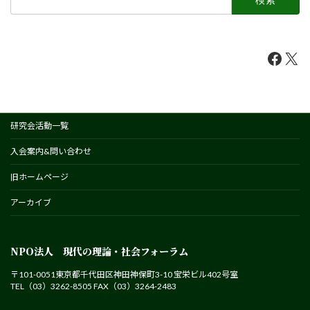
索:
Faceb
X
研究会活動一覧
入会案内&問い合わせ
旧ホームページ
アーカイブ
NPO法人 現代の理論・社会フォーラム
〒101-0051東京都千代田区神田神保町3-10 宝栄ビル402号室
TEL（03）3262-8505 FAX（03）3264-2483